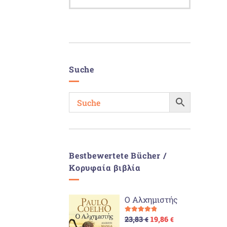
Suche
Bestbewertete Bücher /
Κορυφαία βιβλία
Ο Αλχημιστής
Ursprünglicher
Aktueller
Bewertet mit
23,83
19,86
€
€
Preis
Preis
5.00
von 5