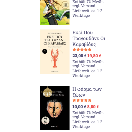
Enthält 7% MwSt.
war:
ist:
zzgl.
Versand
23,83 €
19,86 €.
Lieferzeit: ca. 1-2
Werktage
Εκεί Που
Τραγουδάνε Οι
Καραβίδες
Ursprünglicher
Aktueller
Bewertet mit
23,00
19,80
€
€
Preis
Preis
5.00
von 5
Enthält 7% MwSt.
war:
ist:
zzgl.
Versand
23,00 €
19,80 €.
Lieferzeit: ca. 1-2
Werktage
Η φάρμα των
ζώων
Ursprünglicher
Aktueller
Bewertet mit
10,00
8,00
€
€
Preis
Preis
5.00
von 5
Enthält 7% MwSt.
war:
ist:
zzgl.
Versand
10,00 €
8,00 €.
Lieferzeit: ca. 1-2
Werktage