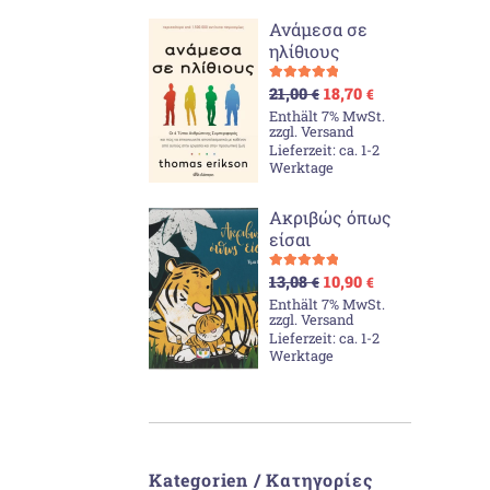
Ανάμεσα σε
ηλίθιους
Ursprünglicher
Aktueller
Bewertet mit
21,00
18,70
€
€
Preis
Preis
5.00
von 5
Enthält 7% MwSt.
war:
ist:
zzgl.
Versand
21,00 €
18,70 €.
Lieferzeit: ca. 1-2
Werktage
Ακριβώς όπως
είσαι
Ursprünglicher
Aktueller
Bewertet mit
13,08
10,90
€
€
Preis
Preis
5.00
von 5
Enthält 7% MwSt.
war:
ist:
zzgl.
Versand
13,08 €
10,90 €.
Lieferzeit: ca. 1-2
Werktage
Kategorien / Κατηγορίες