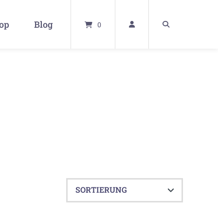
op
Blog
0
utor / Συγγραφέας