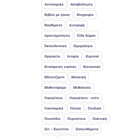
Αστυνομικά
Αυτοβελτίωση
Βιβλία με ήχους
Βιογραφία
Βοηθήματα
Διατροφή
Δραστηριότητες
Είδη δώρου
Εκπαιδευτικά
Ημερολόγια
Θρησκεία
Ιστορία
Καρτονέ
Κινούμενες εικόνες
Κοινωνικό
Μάνατζμεντ
Μουσική
Μυθιστόρημα
Μυθολογία
Οικογένεια
Οικογένεια - σπίτι
Οικονομικά
Πάσχα
Παιδικά
Παιχνίδια
Περιπέτεια
Πολιτική
Σετ – Κασετίνα
Συναισθήματα