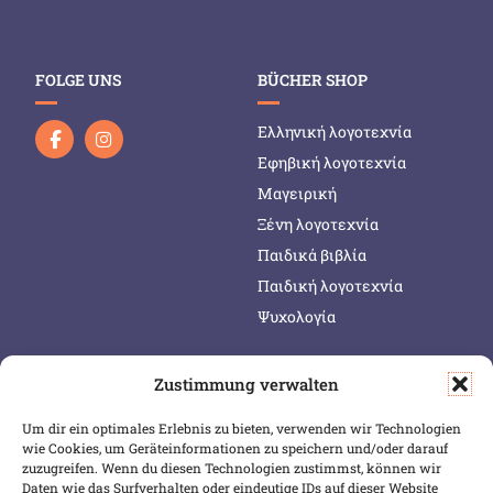
FOLGE UNS
BÜCHER SHOP
Ελληνική λογοτεχνία
Εφηβική λογοτεχνία
Μαγειρική
Ξένη λογοτεχνία
Παιδικά βιβλία
Παιδική λογοτεχνία
Ψυχολογία
Zustimmung verwalten
SERVICE & INFOS
SICHER BEZAHLEN
Um dir ein optimales Erlebnis zu bieten, verwenden wir Technologien
Warenkorb
wie Cookies, um Geräteinformationen zu speichern und/oder darauf
Wunschliste
zuzugreifen. Wenn du diesen Technologien zustimmst, können wir
Daten wie das Surfverhalten oder eindeutige IDs auf dieser Website