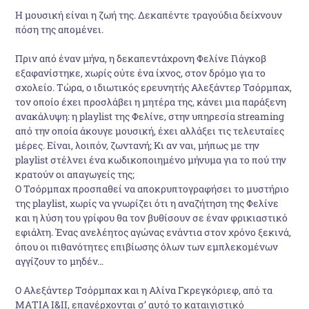
Η μουσική είναι η ζωή της. Δεκαπέντε τραγούδια δείχνουν
πόση της απομένει.
Πριν από έναν μήνα, η δεκαπε­ντάχρονη Φελίνε Γιάγκοβ
εξαφα­νίστηκε, χωρίς ούτε ένα ίχνος, στον δρόμο για το
σχολείο. Τώρα, ο ιδιωτικός ερευνητής Αλεξάντερ Τσόρμπαχ,
τον οποίο έχει προ­σλάβει η μητέρα της, κάνει μια πα­ράξενη
ανακάλυψη: η playlist της Φελίνε, στην υπηρεσία streaming
από την οποία άκουγε μουσική, έχει αλλάξει τις τελευταίες
μέρες. Είναι, λοιπόν, ζωντανή; Κι αν ναι, μήπως με την
playlist στέλνει ένα κωδικοποιημένο μήνυμα για το πού την
κρατούν οι απαγωγείς της;
Ο Τσόρμπαχ προσπαθεί να απο­κρυπτογραφήσει το μυστήριο
της playlist, χωρίς να γνωρίζει ότι η αναζήτηση της Φελίνε
και η λύση του γρίφου θα τον βυθίσουν σε έναν φρικιαστικό
εφιάλτη. Ένας ανελέητος αγώνας ενάντια στον χρόνο ξεκινά,
όπου οι πιθανότη­τες επιβίωσης όλων των εμπλεκο­μένων
αγγίζουν το μηδέν…
Ο Αλεξάντερ Τσόρμπαχ και η Αλίνα Γκρεγκόριεφ, από τα
ΜΑ­ΤΙΑ I&II, επανέρχονται σ’ αυτό το καταιγιστικό