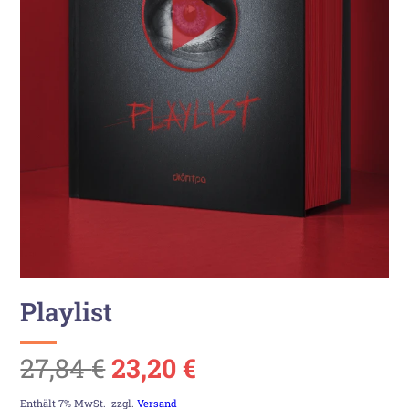
Playlist
Ursprünglicher
Aktueller
27,84
€
23,20
€
Preis
Preis
Enthält 7% MwSt.
zzgl.
Versand