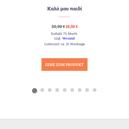
Καλό μου παιδί
Ursprünglicher
Aktueller
20,00
€
18,50
€
Preis
Preis
Enthält 7% MwSt.
war:
ist:
20,00 €
18,50 €.
zzgl.
Versand
Lieferzeit: ca. 21 Werktage
GEHE ZUM PRODUKT