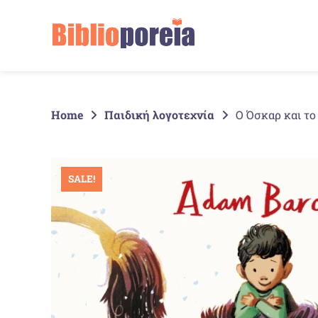
Springe
zum
Inhalt
Home
Παιδική λογοτεχνία
O Όσκαρ και το
SALE!