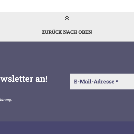
ZURÜCK NACH OBEN
wsletter an!
klärung
.