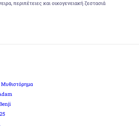
νειρα, περιπέτειες και οικογενειακή ζεστασιά
ό Μυθιστόρημα
 Adam
Benji
025
α