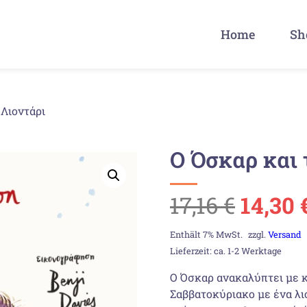
Home
Sh
 Λιοντάρι
O Όσκαρ και 
Urspr
17,16
€
14,30
Preis
Enthält 7% MwSt.
zzgl.
Versand
Lieferzeit: ca. 1-2 Werktage
war:
Ο Όσκαρ ανακαλύπτει με κ
Σαββατοκύριακο με ένα λι
17,16 €