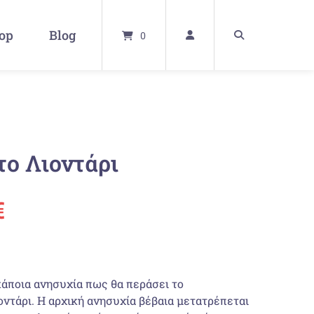
op
Blog
0
το Λιοντάρι
ünglicher
Aktueller
€
Preis
ist:
άποια ανησυχία πως θα περάσει το
οντάρι. Η αρχική ανησυχία βέβαια μετατρέπεται
14,30 €.