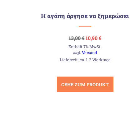
Η αγάπη άργησε να ξημερώσει
Ursprünglicher
Aktueller
13,00
€
10,90
€
Preis
Preis
Enthält 7% MwSt.
war:
ist:
13,00 €
10,90 €.
zzgl.
Versand
Lieferzeit: ca. 1-2 Werktage
GEHE ZUM PRODUKT