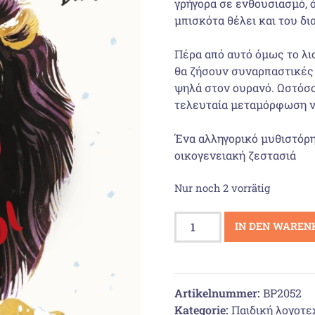
γρήγορα σε ενθουσιασμό, ό
μπισκότα θέλει και του δι
Πέρα από αυτό όμως το λι
θα ζήσουν συναρπαστικές π
ψηλά στον ουρανό. Ωστόσο,
τελευταία μετα­μόρφωση 
Ένα αλληγορικό μυθιστόρημ
οικογενειακή ζεστασιά
Nur noch 2 vorrätig
O
IN DEN WAREN
Όσκαρ
και
το
Λιοντάρι
Artikelnummer:
BP2052
Menge
Kategorie:
Παιδική λογοτε