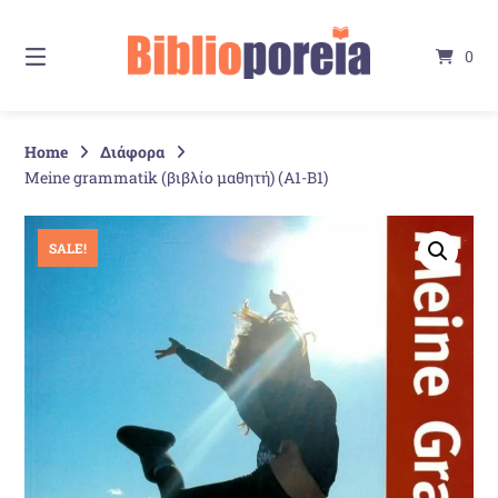
Springe
zum
0
Inhalt
Home
Διάφορα
Meine grammatik (βιβλίο μαθητή) (Α1-Β1)
SALE!