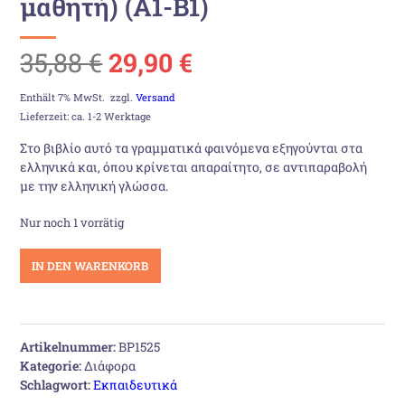
μαθητή) (Α1-Β1)
Ursprünglicher
Aktueller
35,88
€
29,90
€
Preis
Preis
Enthält 7% MwSt.
zzgl.
Versand
Lieferzeit: ca. 1-2 Werktage
war:
ist:
Στο βιβλίο αυτό τα γραμματικά φαινόμενα εξηγούνται στα
ελληνικά και, όπου κρίνεται απαραίτητο, σε αντιπαραβολή
35,88 €
29,90 €.
με την ελληνική γλώσσα.
Nur noch 1 vorrätig
Meine
IN DEN WARENKORB
grammatik
(βιβλίο
μαθητή)
(Α1-
Artikelnummer:
BP1525
Β1)
Kategorie:
Διάφορα
Menge
Schlagwort:
Εκπαιδευτικά