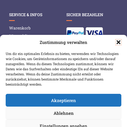
SERVICE & INFOS
SICHER BEZAHLEN
Warenkorb
Wunschliste
Zustimmung verwalten
Mein Konto
Versand & Lieferung
Um dir ein optimales Erlebnis zu bieten, verwenden wir Technologien
wie Cookies, um Geräteinformationen zu speichern und/oder darauf
Zahlungsweisen
zuzugreifen. Wenn du diesen Technologien zustimmst, können wir
Widerruf
Daten wie das Surfverhalten oder eindeutige IDs auf dieser Website
verarbeiten. Wenn du deine Zustimmung nicht erteilst oder
zurückziehst, können bestimmte Merkmale und Funktionen
beeinträchtigt werden.
Akzeptieren
Ablehnen
COPYRIGHT 2026 BIBLIOPOREIA
ALLGEMEINE GESCHÄFTSBEDINGUNGEN
Einstellungen ansehen