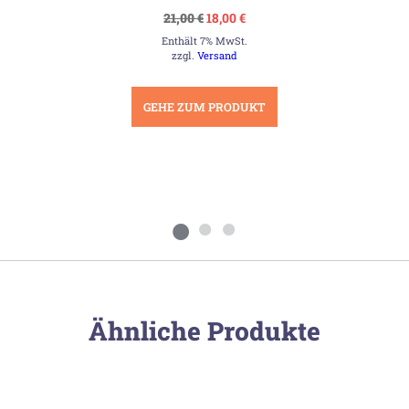
Ursprünglicher
Aktueller
21,00
€
18,00
€
Preis
Preis
Enthält 7% MwSt.
war:
ist:
21,00 €
18,00 €.
zzgl.
Versand
GEHE ZUM PRODUKT
Ähnliche Produkte