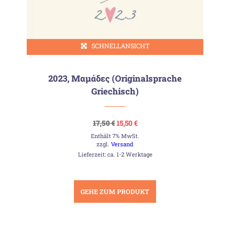
SCHNELLANSICHT
2023, Μαμάδες (Originalsprache
Griechisch)
Ursprünglicher
Aktueller
17,50
€
15,50
€
Preis
Preis
Enthält 7% MwSt.
war:
ist:
17,50 €
15,50 €.
zzgl.
Versand
Lieferzeit: ca. 1-2 Werktage
GEHE ZUM PRODUKT