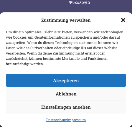
Ψυχολογία
Zustimmung verwalten
SERVICE & INFOS
SICHER BEZAHLEN
Um dir ein optimales Erlebnis zu bieten, verwenden wir Technologien
Warenkorb
wie Cookies, um Geräteinformationen zu speichern und/oder darauf
Wunschliste
zuzugreifen. Wenn du diesen Technologien zustimmst, können wir
Daten wie das Surfverhalten oder eindeutige IDs auf dieser Website
Mein Konto
verarbeiten. Wenn du deine Zustimmung nicht erteilst oder
zurückziehst, können bestimmte Merkmale und Funktionen
Versand & Lieferung
beeinträchtigt werden.
Zahlungsweisen
Widerruf
Akzeptieren
Ablehnen
Einstellungen ansehen
Datenschutz
Impressum
COPYRIGHT 2026 BIBLIOPOREIA
ALLGEMEINE GESCHÄFTSBEDINGUNGEN