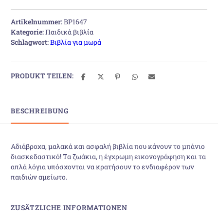
Artikelnummer:
BP1647
Kategorie:
Παιδικά βιβλία
Schlagwort:
Βιβλία για μωρά
PRODUKT TEILEN:
BESCHREIBUNG
Αδιάβροχα, μαλακά και ασφαλή βιβλία που κάνουν το μπάνιο
διασκεδαστικό! Τα ζωάκια, η έγχρωμη εικονογράφηση και τα
απλά λόγια υπόσχονται να κρατήσουν το ενδιαφέρον των
παιδιών αμείωτο.
ZUSÄTZLICHE INFORMATIONEN