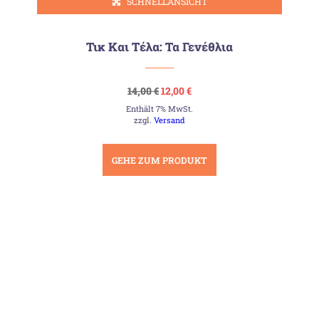
SCHNELLANSICHT
Τικ Και Τέλα: Τα Γενέθλια
Ursprünglicher
Aktueller
14,00
€
12,00
€
Preis
Preis
Enthält 7% MwSt.
war:
ist:
14,00 €
12,00 €.
zzgl.
Versand
GEHE ZUM PRODUKT