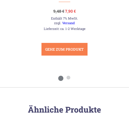
Ursprünglicher
Aktueller
9,48
€
7,90
€
Preis
Preis
Enthält 7% MwSt.
war:
ist:
9,48 €
7,90 €.
zzgl.
Versand
Lieferzeit: ca. 1-2 Werktage
GEHE ZUM PRODUKT
Ähnliche Produkte