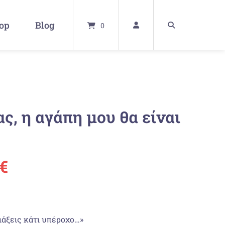
op
Blog
0
ας, η αγάπη μου θα είναι
ünglicher
Aktueller
€
Preis
ist:
ιάξεις κάτι υπέροχο…»