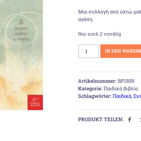
22,44
Μια συλλογή από οχτώ μαθ
αγάπη.
Nur noch 2 vorrätig
Όπου
IN DEN WAREN
κι
αν
πας,
η
Artikelnummer:
BP1859
αγάπη
Kategorie:
Παιδικά βιβλία
μου
Schlagwörter:
Παιδικά
,
Συ
θα
είναι
μαζί
PRODUKT TEILEN:
σου
Menge