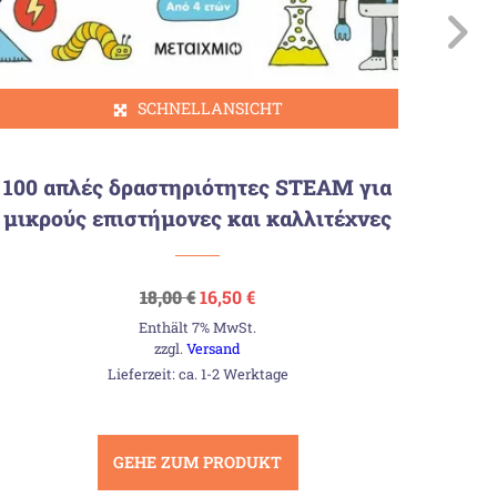
SCHNELLANSICHT
100 απλές δραστηριότητες STEAM για
Η Έ
μικρούς επιστήμονες και καλλιτέχνες
Ursprünglicher
Aktueller
18,00
€
16,50
€
Preis
Preis
Enthält 7% MwSt.
war:
ist:
18,00 €
16,50 €.
zzgl.
Versand
Lieferzeit: ca. 1-2 Werktage
GEHE ZUM PRODUKT