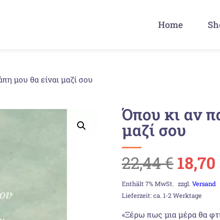
Home
Sh
άπη μου θα είναι μαζί σου
Όπου κι αν π
μαζί σου
Urspr
22,44
€
18,70
Preis
Enthält 7% MwSt.
zzgl.
Versand
Lieferzeit: ca. 1-2 Werktage
war:
«Ξέρω πως μια μέρα θα φτ