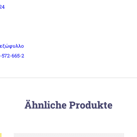
24
 εξώφυλλο
-572-665-2
Ähnliche Produkte