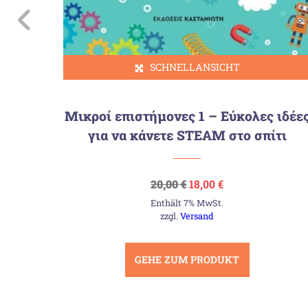
SCHNELLANSICHT
χνες
Μικροί επιστήμονες 1 – Εύκολες ιδέε
για να κάνετε STEAM στο σπίτι
Ursprünglicher
Aktueller
20,00
€
18,00
€
Preis
Preis
Enthält 7% MwSt.
war:
ist:
20,00 €
18,00 €.
zzgl.
Versand
GEHE ZUM PRODUKT