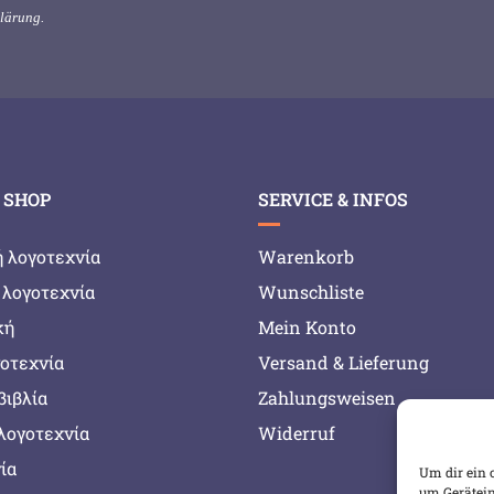
klärung
.
 SHOP
SERVICE & INFOS
ή λογοτεχνία
Warenkorb
 λογοτεχνία
Wunschliste
κή
Mein Konto
γοτεχνία
Versand & Lieferung
βιβλία
Zahlungsweisen
λογοτεχνία
Widerruf
ία
Um dir ein 
um Gerätein