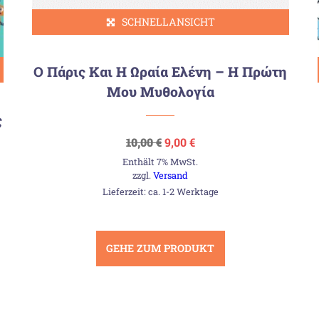
SCHNELLANSICHT
Ο Πάρις Και Η Ωραία Ελένη – Η Πρώτη
Μου Μυθολογία
ς
Ursprünglicher
Aktueller
10,00
€
9,00
€
Preis
Preis
Enthält 7% MwSt.
war:
ist:
10,00 €
9,00 €.
zzgl.
Versand
Lieferzeit: ca. 1-2 Werktage
GEHE ZUM PRODUKT