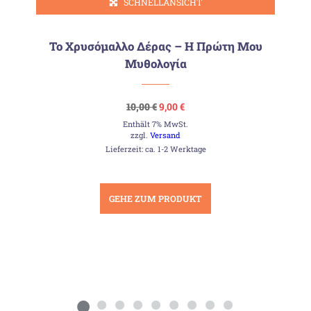
SCHNELLANSICHT
Το Χρυσόμαλλο Δέρας – Η Πρώτη Μου
Μυθολογία
Ursprünglicher
Aktueller
10,00
€
9,00
€
Preis
Preis
Enthält 7% MwSt.
war:
ist:
10,00 €
9,00 €.
zzgl.
Versand
Lieferzeit: ca. 1-2 Werktage
GEHE ZUM PRODUKT