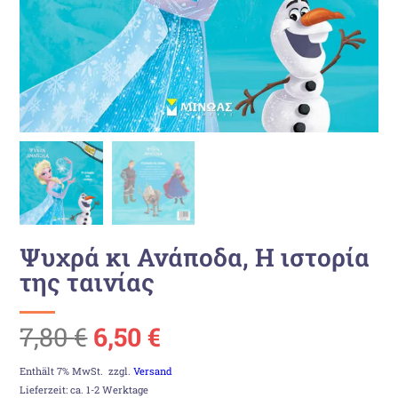
Ψυχρά κι Ανάποδα, Η ιστορία
της ταινίας
Ursprünglicher
Aktueller
7,80
€
6,50
€
Preis
Preis
Enthält 7% MwSt.
zzgl.
Versand
Lieferzeit: ca. 1-2 Werktage