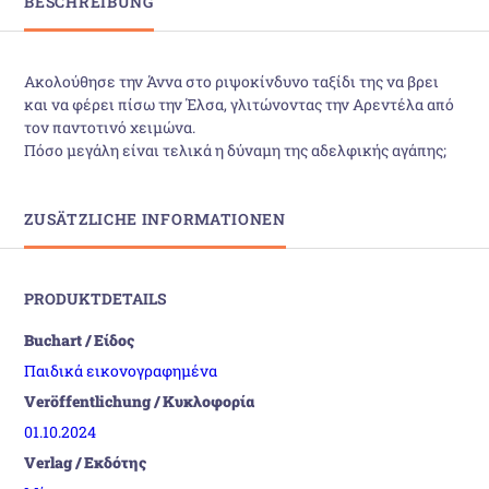
BESCHREIBUNG
Ακολούθησε την Άννα στο ριψοκίνδυνο ταξίδι της να βρει
και να φέρει πίσω την Έλσα, γλιτώνοντας την Αρεντέλα από
τον παντοτινό χειμώνα.
Πόσο μεγάλη είναι τελικά η δύναμη της αδελφικής αγάπης;
ZUSÄTZLICHE INFORMATIONEN
PRODUKTDETAILS
Buchart / Είδος
Παιδικά εικονογραφημένα
Veröffentlichung / Κυκλοφορία
01.10.2024
Verlag / Εκδότης