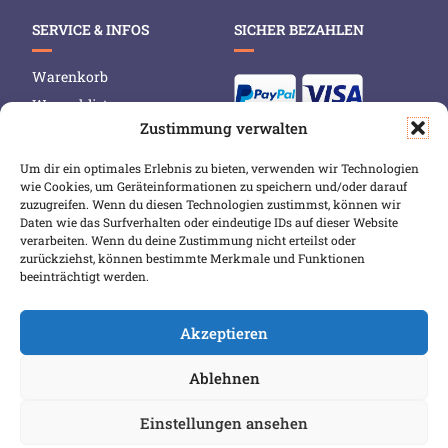
SERVICE & INFOS
SICHER BEZAHLEN
Warenkorb
Wunschliste
Zustimmung verwalten
Mein Konto
Versand & Lieferung
Um dir ein optimales Erlebnis zu bieten, verwenden wir Technologien
wie Cookies, um Geräteinformationen zu speichern und/oder darauf
Zahlungsweisen
zuzugreifen. Wenn du diesen Technologien zustimmst, können wir
Widerruf
Daten wie das Surfverhalten oder eindeutige IDs auf dieser Website
verarbeiten. Wenn du deine Zustimmung nicht erteilst oder
zurückziehst, können bestimmte Merkmale und Funktionen
beeinträchtigt werden.
Akzeptieren
Ablehnen
COPYRIGHT 2026 BIBLIOPOREIA
ALLGEMEINE GESCHÄFTSBEDINGUNGEN
Einstellungen ansehen
DATENSCHUTZBESTIMMUNGEN
IMPRESSUM