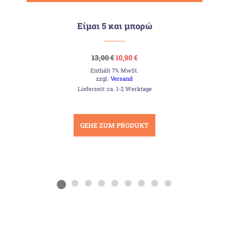
Είμαι 5 και μπορώ
Ursprünglicher
Aktueller
13,00
€
10,90
€
Preis
Preis
Enthält 7% MwSt.
war:
ist:
13,00 €
10,90 €.
zzgl.
Versand
Lieferzeit: ca. 1-2 Werktage
GEHE ZUM PRODUKT