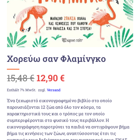
Χορεύω σαν Φλαμίνγκο
Ursprünglicher
Aktueller
15,48
€
12,90
€
Preis
Preis
Enthält 7% MwSt.
zzgl.
Versand
Ένα ξεχωριστό εικονογραφημένο βιβλίο στο οποίο
war:
ist:
παρουσιάζονται 12 ζώα από όλο τον κόσμο, τα
χαρακτηριστικά τους και ο τρόπος με τον οποίο
15,48 €
12,90 €.
συμπεριφέρονται στο φυσικό τους περιβάλλον. Η
εικονογράφηση παροτρύνει τα παιδιά να αντιγράψουν βήμα
βήμα τις κινήσεις των ζώων, αναπτύσσοντας έτσι τις
κινητικές τους δεξιότητες και τον συντονισμό τους. ΕΝΑΣ