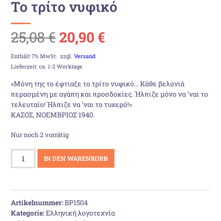
Το τρίτο νυφικό
Ursprünglicher
Aktueller
25,08
€
20,90
€
Preis
Preis
Enthält 7% MwSt.
zzgl.
Versand
Lieferzeit: ca. 1-2 Werktage
war:
ist:
«Μόνη της το έφτιαξε το τρίτο νυφικό… Κάθε βελονιά
περασμένη με αγάπη και προσδοκίες. Ήλπιζε μόνο να ’ναι το
25,08 €
20,90 €.
τελευταίο! Ήλπιζε να ’ναι το τυχερό!»
ΚΑΣΟΣ, ΝΟΕΜΒΡΙΟΣ 1940.
Nur noch 2 vorrätig
Το
IN DEN WARENKORB
τρίτο
νυφικό
Menge
Artikelnummer:
BP1504
Kategorie:
Ελληνική λογοτεχνία