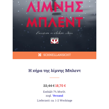
SCHNELLANSICHT
Η χήρα της λίμνης Μπλεντ
Ursprünglicher
Aktueller
22,44
€
18,70
€
Preis
Preis
Enthält 7% MwSt.
war:
ist:
22,44 €
18,70 €.
zzgl.
Versand
Lieferzeit: ca. 1-2 Werktage