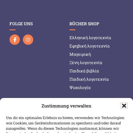
FOLGE UNS
BÜCHER SHOP
Ελληνική λογοτεχνία
Εφηβική λογοτεχνία
Μαγειρική
Ξένη λογοτεχνία
Παιδικά βιβλία
Παιδική λογοτεχνία
Ψυχολογία
Zustimmung verwalten
SERVICE & INFOS
SICHER BEZAHLEN
Um dir ein optimales Erlebnis zu bieten, verwenden wir Technologien
Warenkorb
wie Cookies, um Geräteinformationen zu speichern und/oder darauf
Wunschliste
zuzugreifen. Wenn du diesen Technologien zustimmst, können wir