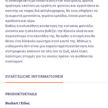
Η αναπόφευκτη μετανάστευση στην Αυστραλία, χρόνια
αργότερα, εκείνου ως εργάτη σε φυτείες και εργοστάσια κι
εκείνης ως νύφης διά αλληλογραφίας, θα τους οδηγήσει σε
ξεχωριστά μονοπάτια, γεμάτα εμπόδια, ένοχα μυστικά,
προδοσία και αίμα.
Καθώς η πολυπόθητη κατάκτηση της ευτυχίας φαντάζει
ουτοπία και η απελπισία βυθίζει την Κασσία ολοένα και
περισσότερο στα σκοτάδια της, θα έρθει η στιγμή που θα
θέσει ένα δύσκολο ερώτημα στον εαυτό της. Μήπως η
ευδαιμονία δεν είναι μια παρατεταμένη κατάσταση που
συντροφεύει κάποιον σε όλη του τη ζωή, αλλά λίγες
πολύτιμες στιγμές για τις οποίες πρέπει να αισθάνεται
ευγνώμων;
ZUSÄTZLICHE INFORMATIONEN
PRODUKTDETAILS
Buchart / Είδος