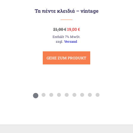
Τα πέντε κλειδιά – vintage
Ursprünglicher
Aktueller
21,00
€
19,00
€
Preis
Preis
Enthält 7% MwSt.
war:
ist:
21,00 €
19,00 €.
zzgl.
Versand
GEHE ZUM PRODUKT