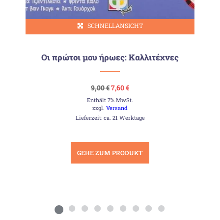
SCHNELLANSICHT
Οι πρώτοι μου ήρωες: Καλλιτέχνες
Ursprünglicher
Aktueller
9,00
€
7,60
€
Preis
Preis
Enthält 7% MwSt.
war:
ist:
9,00 €
7,60 €.
zzgl.
Versand
Lieferzeit: ca. 21 Werktage
GEHE ZUM PRODUKT