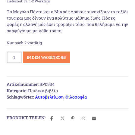
Lieferzeit: ca. 1-2 Werktage
war:
ist:
Tο Μεγάλο Πάντα και ο Μικρός Δράκος συνεχίζουν το ταξίδι
τους και μας δίνουν ένα πολύτιμο μάθημα ζωής. Πόσες
20,00 €
18,80 €.
φορές η αλλαγή μάς έχει τρομάξει τόσο, που θελήσαμε να την
αποφύγουμε με κάθε τρόπο;
Nur noch 2 vorrätig
Το
IN DEN WARENKORB
ταξίδι
του
Πάντα
και
Artikelnummer:
BP0934
του
Kategorie:
Παιδικά βιβλία
Δράκου
Schlagwörter:
Αυτοβελτίωση
,
Φιλοσοφία
Menge
PRODUKT TEILEN: