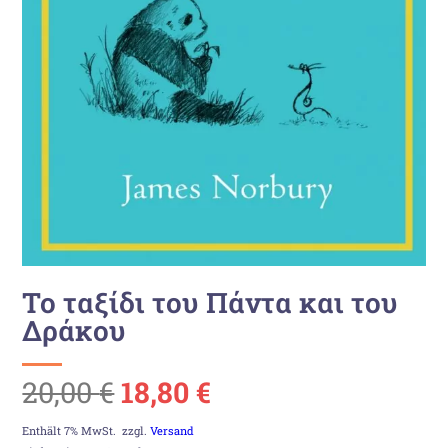
Το ταξίδι του Πάντα και του
Δράκου
Ursprünglicher
Aktueller
20,00
€
18,80
€
Preis
Preis
Enthält 7% MwSt.
zzgl.
Versand