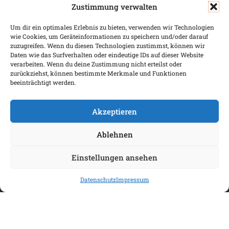
Zustimmung verwalten
SERVICE & INFOS
SICHER BEZAHLEN
Um dir ein optimales Erlebnis zu bieten, verwenden wir Technologien
Warenkorb
wie Cookies, um Geräteinformationen zu speichern und/oder darauf
Wunschliste
zuzugreifen. Wenn du diesen Technologien zustimmst, können wir
Daten wie das Surfverhalten oder eindeutige IDs auf dieser Website
Mein Konto
verarbeiten. Wenn du deine Zustimmung nicht erteilst oder
zurückziehst, können bestimmte Merkmale und Funktionen
Versand & Lieferung
beeinträchtigt werden.
Zahlungsweisen
Widerruf
Akzeptieren
Ablehnen
Einstellungen ansehen
Datenschutz
Impressum
COPYRIGHT 2026 BIBLIOPOREIA
ALLGEMEINE GESCHÄFTSBEDINGUNGEN
DATENSCHUTZBESTIMMUNGEN
IMPRESSUM