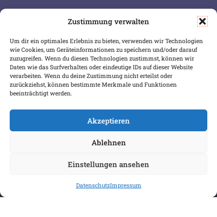
Zustimmung verwalten
SERVICE & INFOS
SICHER BEZAHLEN
Um dir ein optimales Erlebnis zu bieten, verwenden wir Technologien
Warenkorb
wie Cookies, um Geräteinformationen zu speichern und/oder darauf
Wunschliste
zuzugreifen. Wenn du diesen Technologien zustimmst, können wir
Daten wie das Surfverhalten oder eindeutige IDs auf dieser Website
Mein Konto
verarbeiten. Wenn du deine Zustimmung nicht erteilst oder
zurückziehst, können bestimmte Merkmale und Funktionen
Versand & Lieferung
beeinträchtigt werden.
Zahlungsweisen
Widerruf
Akzeptieren
Ablehnen
Einstellungen ansehen
Datenschutz
Impressum
COPYRIGHT 2026 BIBLIOPOREIA
ALLGEMEINE GESCHÄFTSBEDINGUNGEN
DATENSCHUTZBESTIMMUNGEN
IMPRESSUM