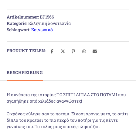
στο
ποτάμι:
Artikelnummer:
BP1566
Η
Kategorie:
Ελληνική λογοτεχνία
επόμενη
Schlagwort:
Κοινωνικό
γενιά
Menge
PRODUKT TEILEN:
BESCHREIBUNG
Η συνέχεια της ιστορίας ΤΟ ΣΠΙΤΙ ΔΙΠΛΑ ΣΤΟ ΠΟΤΑΜΙ που
αγαπήθηκε από χιλιάδες αναγνώστες!
Ο χρόνος κύλησε σαν το ποτάμι. Είκοσι χρόνια μετά, το σπίτι
δίπλα του κρατάει το πιο πικρό του ποτήρι για τις πέντε
γυναίκες του. Το τέλος μιας εποχής πλησιάζει.