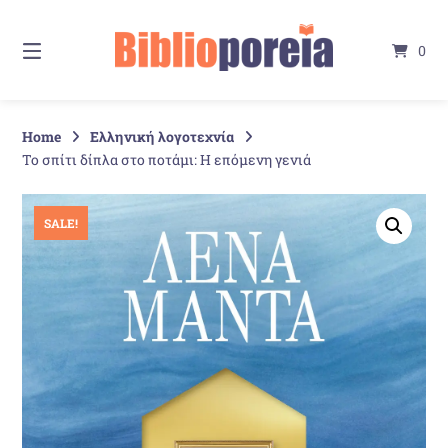
Springe
zum
0
Inhalt
Home
Ελληνική λογοτεχνία
Το σπίτι δίπλα στο ποτάμι: Η επόμενη γενιά
SALE!