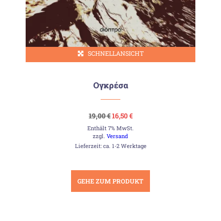
SCHNELLANSICHT
Ογκρέσα
Ursprünglicher
Aktueller
19,00
€
16,50
€
Preis
Preis
Enthält 7% MwSt.
war:
ist:
19,00 €
16,50 €.
zzgl.
Versand
Lieferzeit: ca. 1-2 Werktage
GEHE ZUM PRODUKT