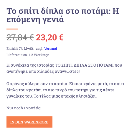
Το σπίτι δίπλα στο ποτάμι: Η
επόμενη γενιά
Ursprünglicher
Aktueller
27,84
€
23,20
€
Preis
Preis
Enthält 7% MwSt.
zzgl.
Versand
Lieferzeit: ca. 1-2 Werktage
war:
ist:
Η συνέχεια της ιστορίας ΤΟ ΣΠΙΤΙ ΔΙΠΛΑ ΣΤΟ ΠΟΤΑΜΙ που
αγαπήθηκε από χιλιάδες αναγνώστες!
27,84 €
23,20 €.
Ο χρόνος κύλησε σαν το ποτάμι. Είκοσι χρόνια μετά, το σπίτι
δίπλα του κρατάει το πιο πικρό του ποτήρι για τις πέντε
γυναίκες του. Το τέλος μιας εποχής πλησιάζει.
Nur noch 1 vorrätig
Το
IN DEN WARENKORB
σπίτι
δίπλα