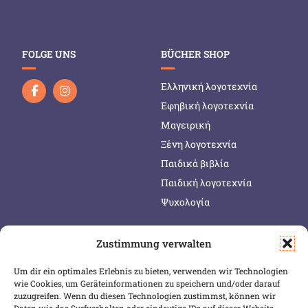
FOLGE UNS
BÜCHER SHOP
Ελληνική λογοτεχνία
Εφηβική λογοτεχνία
Μαγειρική
Ξένη λογοτεχνία
Παιδικά βιβλία
Παιδική λογοτεχνία
Ψυχολογία
Zustimmung verwalten
SERVICE & INFOS
SICHER BEZAHLEN
Um dir ein optimales Erlebnis zu bieten, verwenden wir Technologien
Warenkorb
wie Cookies, um Geräteinformationen zu speichern und/oder darauf
Wunschliste
zuzugreifen. Wenn du diesen Technologien zustimmst, können wir