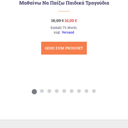
Μαθαίνω Να Παίζω Παιδικά Τραγούδια
Ursprünglicher
Aktueller
18,00
€
16,00
€
Preis
Preis
Enthält 7% MwSt.
war:
ist:
18,00 €
16,00 €.
zzgl.
Versand
GEHE ZUM PRODUKT