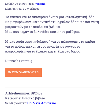
Preis
Preis
Enthält 7% MwSt.
zzgl.
Versand
Lieferzeit: ca. 1-2 Werktage
war:
ist:
Το παπάκι και το σκιουράκι έχουν μια καταπληκτική ιδέα!
Να μαγειρέψουν μια πεντανόστιμη βελανιδόσουπα και να τη
19,80 €
16,50 €.
μοιραστούν με τα υπόλοιπα ζωάκια.
Μα… πού πήγαν τα βελανίδια που είχαν μαζέψει;
Μια ιστορία γεμάτη θαλπωρή για να μιλήσουμε στα παιδιά
για το μοίρασμα και τη συνεργασία, με σύντομες
πληροφορίες για τα ζωάκια και τη ζωή στο δάσος.
Nur noch 1 vorrätig
Το
IN DEN WARENKORB
παπάκι
και
η
αχνιστή
Artikelnummer:
BP2409
βελανιδόσουπα
Kategorie:
Παιδικά βιβλία
Menge
Schlagwörter:
Παιδικά
,
Φαντασία