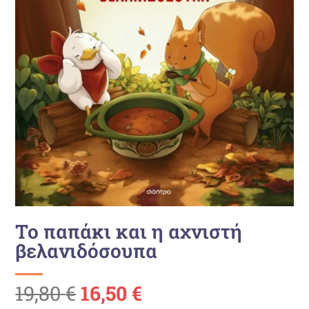
Το παπάκι και η αχνιστή
βελανιδόσουπα
Ursprünglicher
Aktueller
19,80
€
16,50
€