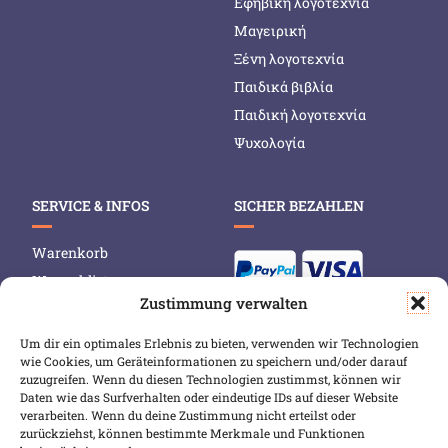
Εφηβική λογοτεχνία
Μαγειρική
Ξένη λογοτεχνία
Παιδικά βιβλία
Παιδική λογοτεχνία
Ψυχολογία
SERVICE & INFOS
SICHER BEZAHLEN
Warenkorb
Wunschliste
Zustimmung verwalten
Mein Konto
Versand & Lieferung
Um dir ein optimales Erlebnis zu bieten, verwenden wir Technologien
wie Cookies, um Geräteinformationen zu speichern und/oder darauf
Zahlungsweisen
zuzugreifen. Wenn du diesen Technologien zustimmst, können wir
Widerruf
Daten wie das Surfverhalten oder eindeutige IDs auf dieser Website
verarbeiten. Wenn du deine Zustimmung nicht erteilst oder
zurückziehst, können bestimmte Merkmale und Funktionen