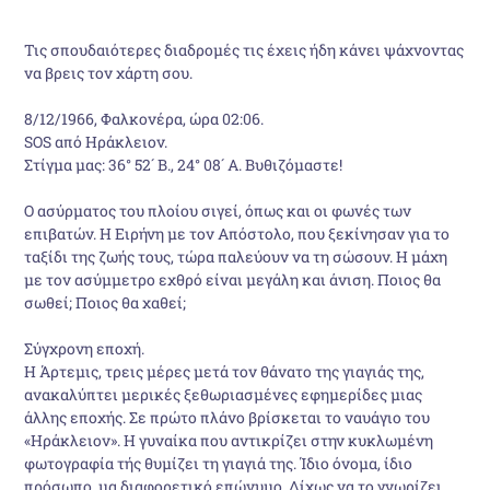
Τις σπουδαιότερες διαδρομές τις έχεις ήδη κάνει ψάχνοντας
να βρεις τον χάρτη σου.
8/12/1966, Φαλκονέρα, ώρα 02:06.
SOS από Ηράκλειον.
Στίγμα μας: 36° 52´ B., 24° 08´ A. Βυθιζόμαστε!
Ο ασύρματος του πλοίου σιγεί, όπως και οι φωνές των
επιβατών. Η Ειρήνη με τον Απόστολο, που ξεκίνησαν για το
ταξίδι της ζωής τους, τώρα παλεύουν να τη σώσουν. Η μάχη
με τον ασύμμετρο εχθρό είναι μεγάλη και άνιση. Ποιος θα
σωθεί; Ποιος θα χαθεί;
Σύγχρονη εποχή.
Η Άρτεμις, τρεις μέρες μετά τον θάνατο της γιαγιάς της,
ανακαλύπτει μερικές ξεθωριασμένες εφημερίδες μιας
άλλης εποχής. Σε πρώτο πλάνο βρίσκεται το ναυάγιο του
«Ηράκλειον». Η γυναίκα που αντικρίζει στην κυκλωμένη
φωτογραφία τής θυμίζει τη γιαγιά της. Ίδιο όνομα, ίδιο
πρόσωπο, μα διαφορετικό επώνυμο. Δίχως να το γνωρίζει,