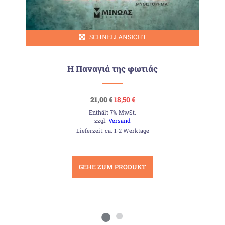
SCHNELLANSICHT
Η Παναγιά της φωτιάς
Ursprünglicher
Aktueller
21,00
€
18,50
€
Preis
Preis
Enthält 7% MwSt.
war:
ist:
21,00 €
18,50 €.
zzgl.
Versand
Lieferzeit: ca. 1-2 Werktage
GEHE ZUM PRODUKT