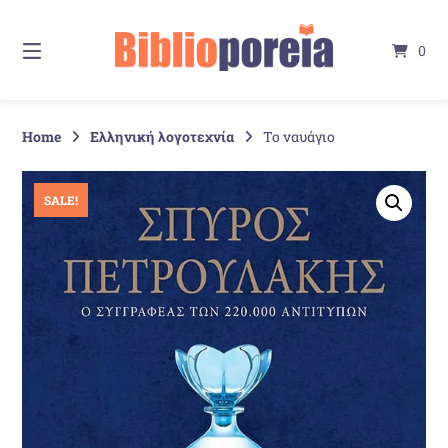
Springe
zum
0
Inhalt
Home
Ελληνική λογοτεχνία
Το ναυάγιο
SALE!