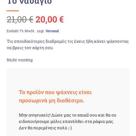
Το ναυάγιο
Ursprünglicher
Aktueller
21,00
€
20,00
€
Preis
Preis
Enthält 7% MwSt.
zzgl.
Versand
Τις σπουδαιότερες διαδρομές τις έχεις ήδη κάνει ψάχνοντας
war:
ist:
να βρεις τον χάρτη σου.
21,00 €
20,00 €.
Nicht vorrätig
Το προϊόν που ψάχνεις είναι
προσωρινά μη διαθέσιμο.
Μην ανησυχείς! Δώσε μας το email σου και θα σε
ειδοποιήσουμε μόλις επανέλθει στα ράφια μας.
Δεν θα περιμένεις πολύ ;-)