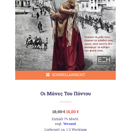
SCHNELLANSICHT
Οι Μάνες Του Πόντου
Ursprünglicher
Aktueller
18,00
€
16,00
€
Preis
Preis
Enthält 7% MwSt.
war:
ist:
18,00 €
16,00 €.
zzgl.
Versand
Lieferzeit: ca. 1-2 Werktage