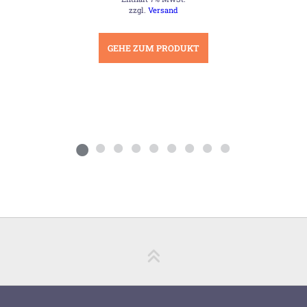
war:
ist:
13,00 €
11,00 €.
zzgl.
Versand
GEHE ZUM PRODUKT