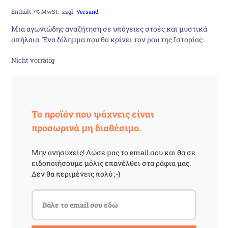
Preis
Preis
Enthält 7% MwSt.
zzgl.
Versand
Μια αγωνιώδης αναζήτηση σε υπόγειες στοές και μυστικά
war:
ist:
σπήλαια. Ένα δίλημμα που θα κρίνει τον ρου της Ιστορίας.
13,08 €
10,90 €.
Nicht vorrätig
Το προϊόν που ψάχνεις είναι
προσωρινά μη διαθέσιμο.
Μην ανησυχείς! Δώσε μας το email σου και θα σε
ειδοποιήσουμε μόλις επανέλθει στα ράφια μας.
Δεν θα περιμένεις πολύ ;-)