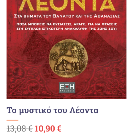
Το μυστικό του Λέοντα
Ursprünglicher
Aktueller
13,08
€
10,90
€