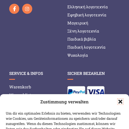
Ελληνική λογοτεχνία
Εφηβική λογοτεχνία
Μαγειρική
Ξένη λογοτεχνία
Παιδικά βιβλία
Παιδική λογοτεχνία
Ψυχολογία
SERVICE & INFOS
SICHER BEZAHLEN
Warenkorb
Wunschliste
Zustimmung verwalten
Mein Konto
Versand & Lieferung
Um dir ein optimales Erlebnis zu bieten, verwenden wir Technologien
wie Cookies, um Geräteinformationen zu speichern und/oder darauf
Zahlungsweisen
zuzugreifen. Wenn du diesen Technologien zustimmst, können wir
Widerruf
Daten wie das Surfverhalten oder eindeutige IDs auf dieser Website