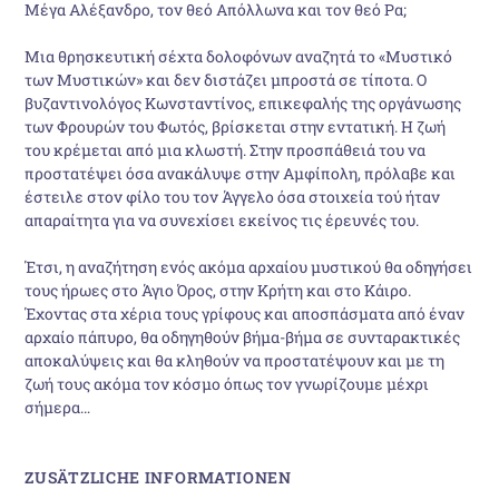
Μέγα Αλέξανδρο, τον θεό Απόλλωνα και τον θεό Ρα;
Μια θρησκευτική σέχτα δολοφόνων αναζητά το «Μυστικό
των Μυστικών» και δεν διστάζει μπροστά σε τίποτα. Ο
βυζαντινολόγος Κωνσταντίνος, επικεφαλής της οργάνωσης
των Φρουρών του Φωτός, βρίσκεται στην εντατική. Η ζωή
του κρέμεται από μια κλωστή. Στην προσπάθειά του να
προστατέψει όσα ανακάλυψε στην Αμφίπολη, πρόλαβε και
έστειλε στον φίλο του τον Άγγελο όσα στοιχεία τού ήταν
απαραίτητα για να συνεχίσει εκείνος τις έρευνές του.
Έτσι, η αναζήτηση ενός ακόμα αρχαίου μυστικού θα οδηγήσει
τους ήρωες στο Άγιο Όρος, στην Κρήτη και στο Κάιρο.
Έχοντας στα χέρια τους γρίφους και αποσπάσματα από έναν
αρχαίο πάπυρο, θα οδηγηθούν βήμα-βήμα σε συνταρακτικές
αποκαλύψεις και θα κληθούν να προστατέψουν και με τη
ζωή τους ακόμα τον κόσμο όπως τον γνωρίζουμε μέχρι
σήμερα…
ZUSÄTZLICHE INFORMATIONEN