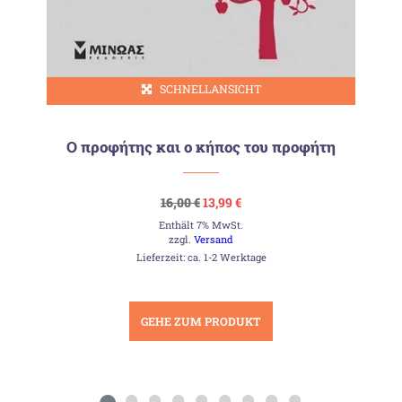
SCHNELLANSICHT
Ο προφήτης και ο κήπος του προφήτη
Ursprünglicher
Aktueller
16,00
€
13,99
€
Preis
Preis
Enthält 7% MwSt.
war:
ist:
16,00 €
13,99 €.
zzgl.
Versand
Lieferzeit: ca. 1-2 Werktage
GEHE ZUM PRODUKT