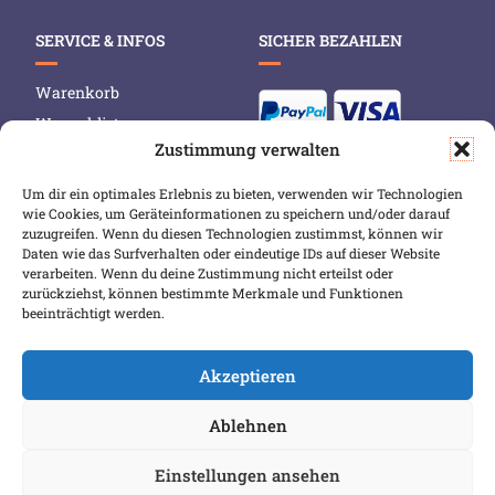
SERVICE & INFOS
SICHER BEZAHLEN
Warenkorb
Wunschliste
Zustimmung verwalten
Mein Konto
Versand & Lieferung
Um dir ein optimales Erlebnis zu bieten, verwenden wir Technologien
wie Cookies, um Geräteinformationen zu speichern und/oder darauf
Zahlungsweisen
zuzugreifen. Wenn du diesen Technologien zustimmst, können wir
Widerruf
Daten wie das Surfverhalten oder eindeutige IDs auf dieser Website
verarbeiten. Wenn du deine Zustimmung nicht erteilst oder
zurückziehst, können bestimmte Merkmale und Funktionen
beeinträchtigt werden.
Akzeptieren
Ablehnen
COPYRIGHT 2026 BIBLIOPOREIA
ALLGEMEINE GESCHÄFTSBEDINGUNGEN
Einstellungen ansehen
DATENSCHUTZBESTIMMUNGEN
IMPRESSUM