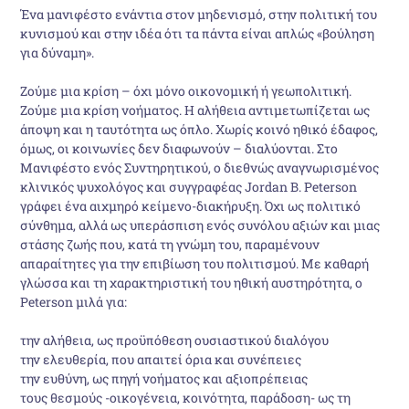
Ένα μανιφέστο ενάντια στον μηδενισμό, στην πολιτική του
κυνισμού και στην ιδέα ότι τα πάντα είναι απλώς «βούληση
για δύναμη».
Ζούμε μια κρίση – όχι μόνο οικονομική ή γεωπολιτική.
Ζούμε μια κρίση νοήματος. Η αλήθεια αντιμετωπίζεται ως
άποψη και η ταυτότητα ως όπλο. Χωρίς κοινό ηθικό έδαφος,
όμως, οι κοινωνίες δεν διαφωνούν – διαλύονται. Στο
Μανιφέστο ενός Συντηρητικού, ο διεθνώς αναγνωρισμένος
κλινικός ψυχολόγος και συγγραφέας Jordan B. Peterson
γράφει ένα αιχμηρό κείμενο-διακήρυξη. Όχι ως πολιτικό
σύνθημα, αλλά ως υπεράσπιση ενός συνόλου αξιών και μιας
στάσης ζωής που, κατά τη γνώμη του, παραμένουν
απαραίτητες για την επιβίωση του πολιτισμού. Με καθαρή
γλώσσα και τη χαρακτηριστική του ηθική αυστηρότητα, ο
Peterson μιλά για:
την αλήθεια, ως προϋπόθεση ουσιαστικού διαλόγου
την ελευθερία, που απαιτεί όρια και συνέπειες
την ευθύνη, ως πηγή νοήματος και αξιοπρέπειας
τους θεσμούς -οικογένεια, κοινότητα, παράδοση- ως τη