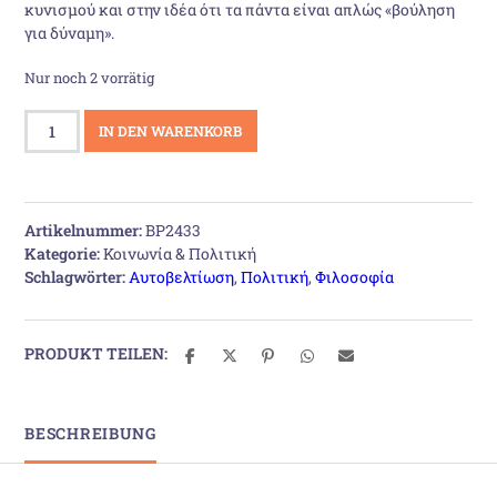
κυνισμού και στην ιδέα ότι τα πάντα είναι απλώς «βούληση
15,85 €
13,21 €.
για δύναμη».
Nur noch 2 vorrätig
Το
IN DEN WARENKORB
Μανιφέστο
ενός
συντηρητικού
Menge
Artikelnummer:
BP2433
Kategorie:
Κοινωνία & Πολιτική
Schlagwörter:
Αυτοβελτίωση
,
Πολιτική
,
Φιλοσοφία
PRODUKT TEILEN:
BESCHREIBUNG