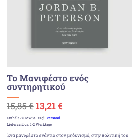
Το Μανιφέστο ενός
συντηρητικού
Ursprünglicher
Aktueller
15,85
€
13,21
€
Preis
Preis
Enthält 7% MwSt.
zzgl.
Versand
Lieferzeit: ca. 1-2 Werktage
war:
ist:
Ένα μανιφέστο ενάντια στον μηδενισμό, στην πολιτική του