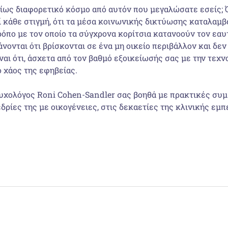
ίως διαφορετικό κόσμο από αυτόν που μεγαλώσατε εσείς; Ό
λεί κάθε στιγμή, ότι τα μέσα κοινωνικής δικτύω­σης καταλαμ
τρόπο με τον οποίο τα σύγχρονα κορίτσια κατανοούν τον εα
άνονται ότι βρίσκονται σε ένα μη οικείο περιβάλλον και δ
αι ότι, άσχετα από τον βαθμό εξοικείωσής σας με την τεχν
 χάος της εφηβείας.
 ψυχολόγος Roni Cohen-Sandler σας βοηθά με πρακτικές συμ
ρίες της με οικογένειες, στις δεκαε­τίες της κλινικής εμπ