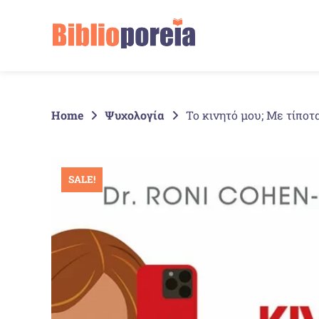
Springe
zum
Inhalt
Home
Ψυχολογία
Το κινητό μου; Με τίποτα
SALE!