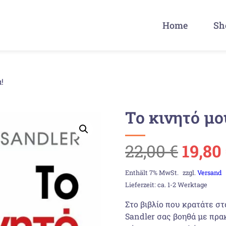
Home
Sh
!
Το κινητό μο
Urspr
22,00
€
19,80
Preis
Enthält 7% MwSt.
zzgl.
Versand
Lieferzeit: ca. 1-2 Werktage
war:
Στο βιβλίο που κρατάτε στ
Sandler σας βοηθά με πρακ
22,00