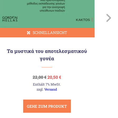
SCHNELLANSICHT
Τα μυστικά του αποτελεσματικού
Σχ
γονέα
Ursprünglicher
Aktueller
22,00
€
20,50
€
Preis
Preis
Enthält 7% MwSt.
war:
ist:
22,00 €
20,50 €.
zzgl.
Versand
GEHE ZUM PRODUKT