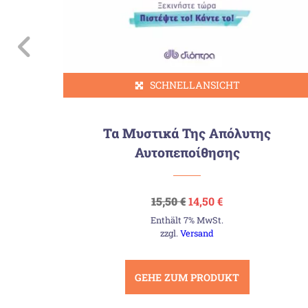
SCHNELLANSICHT
Τα Μυστικά Της Απόλυτης
Αυτοπεποίθησης
Ursprünglicher
Aktueller
15,50
€
14,50
€
Preis
Preis
Enthält 7% MwSt.
war:
ist:
15,50 €
14,50 €.
zzgl.
Versand
GEHE ZUM PRODUKT