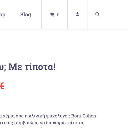
op
Blog
0
υ; Με τίποτα!
ünglicher
Aktueller
€
Preis
ist:
α χέρια σας η κλινική ψυχολόγος Roni Cohen-
τικές συμβουλές να διαχειριστείτε τις
 €
19,80 €.