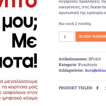
σύγχρονες προκλήσεις της
οικογένειες, στις δεκαε­τί
προσωπική της εμπειρία α
Nur noch 2 vorrätig
Το
IN DEN WAREN
κινητό
μου;
Με
τίποτα!
Artikelnummer:
BP1410
Menge
Kategorie:
Ψυχολογία
Schlagwörter:
Αυτοβελτίω
PRODUKT TEILEN: