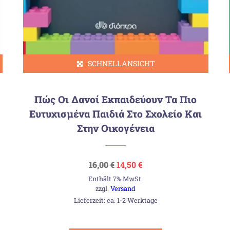
SCHNELLANSICHT
Πώς Οι Δανοί Εκπαιδεύουν Τα Πιο
Ευτυχισμένα Παιδιά Στο Σχολείο Και
Στην Οικογένεια
Ursprünglicher
Aktueller
16,00
€
14,50
€
Preis
Preis
Enthält 7% MwSt.
war:
ist:
16,00 €
14,50 €.
zzgl.
Versand
Lieferzeit: ca. 1-2 Werktage