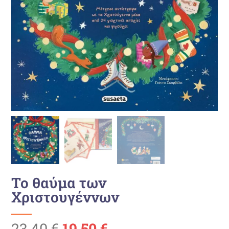
Το θαύμα των
Χριστουγέννων
Ursprünglicher
Aktueller
23,40
€
19,50
€