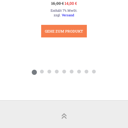
Ursprünglicher
Aktueller
16,00
€
14,00
€
Preis
Preis
Enthält 7% MwSt.
war:
ist:
16,00 €
14,00 €.
zzgl.
Versand
GEHE ZUM PRODUKT