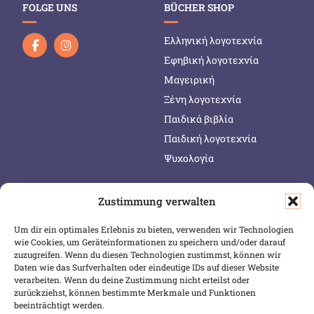
FOLGE UNS
BÜCHER SHOP
Ελληνική λογοτεχνία
Εφηβική λογοτεχνία
Μαγειρική
Ξένη λογοτεχνία
Παιδικά βιβλία
Παιδική λογοτεχνία
Ψυχολογία
Zustimmung verwalten
SERVICE & INFOS
SICHER BEZAHLEN
Um dir ein optimales Erlebnis zu bieten, verwenden wir Technologien
Warenkorb
wie Cookies, um Geräteinformationen zu speichern und/oder darauf
Wunschliste
zuzugreifen. Wenn du diesen Technologien zustimmst, können wir
Daten wie das Surfverhalten oder eindeutige IDs auf dieser Website
Mein Konto
verarbeiten. Wenn du deine Zustimmung nicht erteilst oder
zurückziehst, können bestimmte Merkmale und Funktionen
Versand & Lieferung
beeinträchtigt werden.
Zahlungsweisen