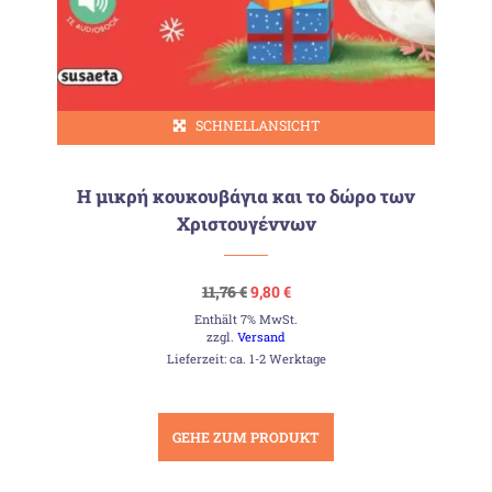
SCHNELLANSICHT
Η μικρή κουκουβάγια και το δώρο των
Χριστουγέννων
Ursprünglicher
Aktueller
11,76
€
9,80
€
Preis
Preis
Enthält 7% MwSt.
war:
ist:
11,76 €
9,80 €.
zzgl.
Versand
Lieferzeit: ca. 1-2 Werktage
GEHE ZUM PRODUKT