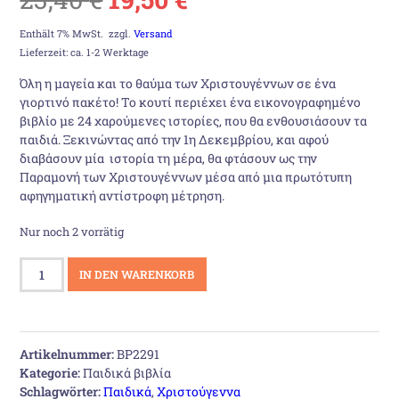
Preis
Preis
Enthält 7% MwSt.
zzgl.
Versand
Lieferzeit: ca. 1-2 Werktage
war:
ist:
Όλη η μαγεία και το θαύμα των Χριστουγέννων σε ένα
γιορτινό πακέτο! Το κουτί περιέχει ένα εικονογραφημένο
23,40 €
19,50 €.
βιβλίο με 24 χαρούμενες ιστορίες, που θα ενθουσιάσουν τα
παιδιά. Ξεκινώντας από την 1η Δεκεμβρίου, και αφού
διαβάσουν μία ιστορία τη μέρα, θα φτάσουν ως την
Παραμονή των Χριστουγέννων μέσα από μια πρωτότυπη
αφηγηματική αντίστροφη μέτρηση.
Nur noch 2 vorrätig
Το
IN DEN WARENKORB
θαύμα
των
Χριστουγέννων
Menge
Artikelnummer:
BP2291
Kategorie:
Παιδικά βιβλία
Schlagwörter:
Παιδικά
,
Χριστούγεννα