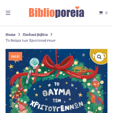
Springe
zum
0
Inhalt
Home
Παιδικά βιβλία
Το θαύμα των Χριστουγέννων
SALE!