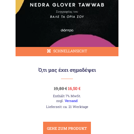
SCHNELLANSICHT
Ό,τι μας έχει σημαδέψει
Ursprünglicher
Aktueller
19,80
€
16,50
€
Preis
Preis
Enthält 7% MwSt.
war:
ist:
19,80 €
16,50 €.
zzgl.
Versand
Lieferzeit: ca. 21 Werktage
GEHE ZUM PRODUKT