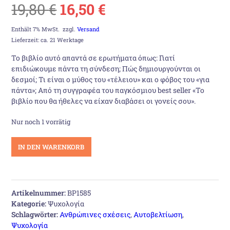
Ursprünglicher
Aktueller
19,80
€
16,50
€
Preis
Preis
Enthält 7% MwSt.
zzgl.
Versand
Lieferzeit: ca. 21 Werktage
war:
ist:
Το βιβλίο αυτό απαντά σε ερωτήματα όπως: Γιατί
επιδιώκουμε πάντα τη σύνδεση; Πώς δημιουργούνται οι
19,80 €
16,50 €.
δεσμοί; Τι είναι ο μύθος του «τέλειου» και ο φόβος του «για
πάντα»; Από τη συγγραφέα του παγκόσμιου best seller «Το
βιβλίο που θα ήθελες να είχαν διαβάσει οι γονείς σου».
Nur noch 1 vorrätig
Το
IN DEN WARENKORB
βιβλίο
που
θέλεις
να
Artikelnummer:
BP1585
διαβάσουν
Kategorie:
Ψυχολογία
όσοι
Schlagwörter:
Ανθρώπινες σχέσεις
,
Αυτοβελτίωση
,
αγαπάς
Ψυχολογία
Menge