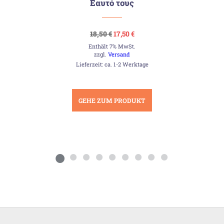
Εαυτό τους
Ursprünglicher
Aktueller
18,50
€
17,50
€
Preis
Preis
Enthält 7% MwSt.
war:
ist:
18,50 €
17,50 €.
zzgl.
Versand
Lieferzeit: ca. 1-2 Werktage
GEHE ZUM PRODUKT