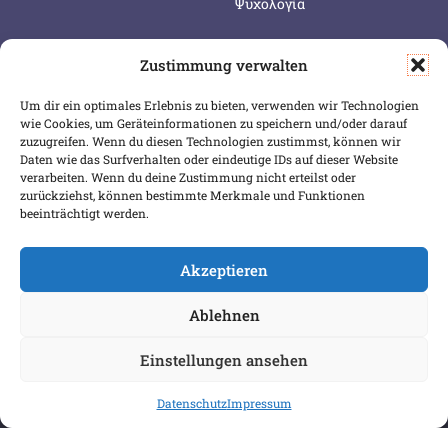
Ψυχολογία
Zustimmung verwalten
SERVICE & INFOS
SICHER BEZAHLEN
Um dir ein optimales Erlebnis zu bieten, verwenden wir Technologien
Warenkorb
wie Cookies, um Geräteinformationen zu speichern und/oder darauf
Wunschliste
zuzugreifen. Wenn du diesen Technologien zustimmst, können wir
Daten wie das Surfverhalten oder eindeutige IDs auf dieser Website
Mein Konto
verarbeiten. Wenn du deine Zustimmung nicht erteilst oder
zurückziehst, können bestimmte Merkmale und Funktionen
Versand & Lieferung
beeinträchtigt werden.
Zahlungsweisen
Widerruf
Akzeptieren
Ablehnen
Einstellungen ansehen
Datenschutz
Impressum
COPYRIGHT 2026 BIBLIOPOREIA
ALLGEMEINE GESCHÄFTSBEDINGUNGEN