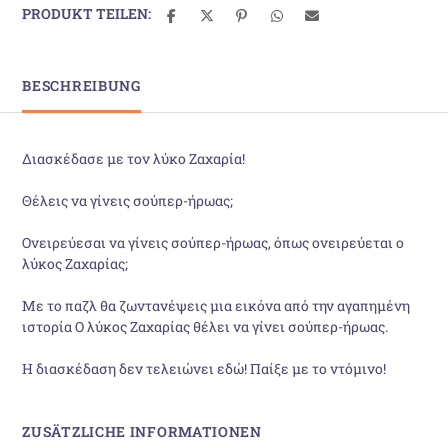
PRODUKT TEILEN:
BESCHREIBUNG
Διασκέδασε με τον λύκο Ζαχαρία!
Θέλεις να γίνεις σούπερ-ήρωας;
Ονειρεύεσαι να γίνεις σούπερ-ήρωας, όπως ονειρεύεται ο
λύκος Ζαχαρίας;
Με το παζλ θα ζωντανέψεις μια εικόνα από την αγαπημένη
ιστορία Ο λύκος Ζαχαρίας θέλει να γίνει σούπερ-ήρωας.
Η διασκέδαση δεν τελειώνει εδώ! Παίξε με το ντόμινο!
ZUSÄTZLICHE INFORMATIONEN