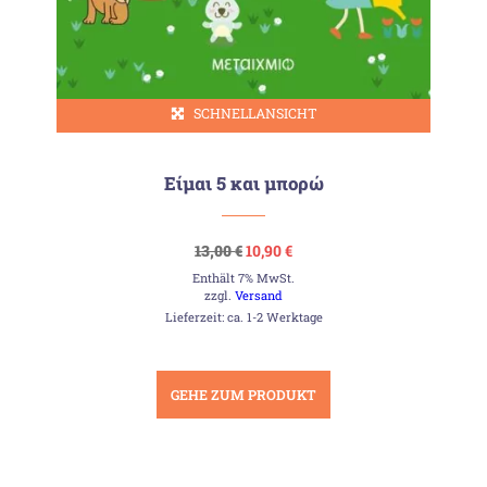
SCHNELLANSICHT
Είμαι 5 και μπορώ
Ursprünglicher
Aktueller
13,00
€
10,90
€
Preis
Preis
Enthält 7% MwSt.
war:
ist:
13,00 €
10,90 €.
zzgl.
Versand
Lieferzeit: ca. 1-2 Werktage
GEHE ZUM PRODUKT