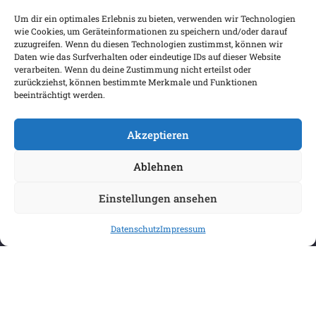
Um dir ein optimales Erlebnis zu bieten, verwenden wir Technologien
Warenkorb
wie Cookies, um Geräteinformationen zu speichern und/oder darauf
Wunschliste
zuzugreifen. Wenn du diesen Technologien zustimmst, können wir
Daten wie das Surfverhalten oder eindeutige IDs auf dieser Website
Mein Konto
verarbeiten. Wenn du deine Zustimmung nicht erteilst oder
zurückziehst, können bestimmte Merkmale und Funktionen
Versand & Lieferung
beeinträchtigt werden.
Zahlungsweisen
Widerruf
Akzeptieren
Ablehnen
Einstellungen ansehen
Datenschutz
Impressum
COPYRIGHT 2026 BIBLIOPOREIA
ALLGEMEINE GESCHÄFTSBEDINGUNGEN
DATENSCHUTZBESTIMMUNGEN
IMPRESSUM
VERTRAG WIDERRUFEN