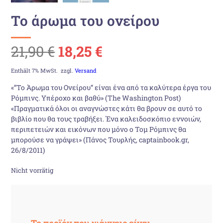
Το άρωμα του ονείρου
Ursprünglicher
Aktueller
21,90
€
18,25
€
Preis
Preis
Enthält 7% MwSt.
zzgl.
Versand
«“Το Άρωμα του Ονείρου“ είναι ένα από τα καλύτερα έργα του
war:
ist:
Ρόμπινς. Υπέροχο και βαθύ» (The Washington Post)
«Πραγματικά όλοι οι αναγνώστες κάτι θα βρουν σε αυτό το
21,90 €
18,25 €.
βιβλίο που θα τους τραβήξει. Ένα καλειδοσκόπιο εννοιών,
περιπετειών και εικόνων που μόνο ο Τομ Ρόμπινς θα
μπορούσε να γράψει» (Πάνος Τουρλής, captainbook.gr,
26/8/2011)
Nicht vorrätig