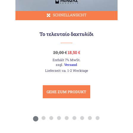
SCHNELLANSICHT
Το τελευταίο δαχτυλίδι
Ursprünglicher
Aktueller
20,00
€
18,50
€
Preis
Preis
Enthält 7% MwSt.
war:
ist:
20,00 €
18,50 €.
zzgl.
Versand
Lieferzeit: ca. 1-2 Werktage
GEHE ZUM PRODUKT