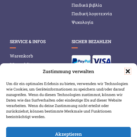
Παιδικά βιβλία
Παιδική λογοτεχνία
Ψυχολογία
SERVICE & INFOS
SICHER BEZAHLEN
Warenkorb
Wunschliste
Zustimmung verwalten
Mein Konto
Versand & Lieferung
Um dir ein optimales Erlebnis zu bieten, verwenden wir Technologien
wie Cookies, um Geräteinformationen zu speichern und/oder darauf
Zahlungsweisen
zuzugreifen. Wenn du diesen Technologien zustimmst, können wir
Widerruf
Daten wie das Surfverhalten oder eindeutige IDs auf dieser Website
verarbeiten. Wenn du deine Zustimmung nicht erteilst oder
zurückziehst, können bestimmte Merkmale und Funktionen
beeinträchtigt werden.
Akzeptieren