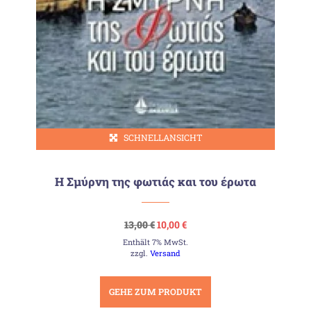
SCHNELLANSICHT
Η Σμύρνη της φωτιάς και του έρωτα
Ursprünglicher
Aktueller
13,00
€
10,00
€
Preis
Preis
Enthält 7% MwSt.
war:
ist:
13,00 €
10,00 €.
zzgl.
Versand
GEHE ZUM PRODUKT