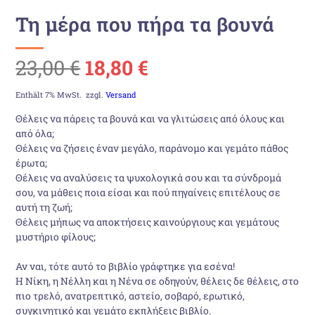
Τη μέρα που πήρα τα βουνά
Ursprünglicher
Aktueller
23,00
€
18,80
€
Preis
Preis
Enthält 7% MwSt.
zzgl.
Versand
Θέλεις να πάρεις τα βουνά και να γλιτώσεις από όλους και
war:
ist:
από όλα;
Θέλεις να ζήσεις έναν μεγάλο, παράνομο και γεμάτο πάθος
23,00 €
18,80 €.
έρωτα;
Θέλεις να αναλύσεις τα ψυχολογικά σου και τα σύνδρομά
σου, να μάθεις ποια είσαι και πού πηγαίνεις επιτέλους σε
αυτή τη ζωή;
Θέλεις μήπως να αποκτήσεις καινούργιους και γεμάτους
μυστήριο φίλους;
Αν ναι, τότε αυτό το βιβλίο γράφτηκε για εσένα!
Η Νίκη, η Νέλλη και η Νένα σε οδηγούν, θέλεις δε θέλεις, στο
πιο τρελό, ανατρεπτικό, αστείο, σοβαρό, ερωτικό,
συγκινητικό και γεμάτο εκπλήξεις βιβλίο.