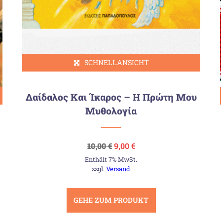
SCHNELLANSICHT
Δαίδαλος Και Ίκαρος – Η Πρώτη Μου
Μυθολογία
Ursprünglicher
Aktueller
10,00
€
9,00
€
Preis
Preis
Enthält 7% MwSt.
war:
ist:
10,00 €
9,00 €.
zzgl.
Versand
GEHE ZUM PRODUKT