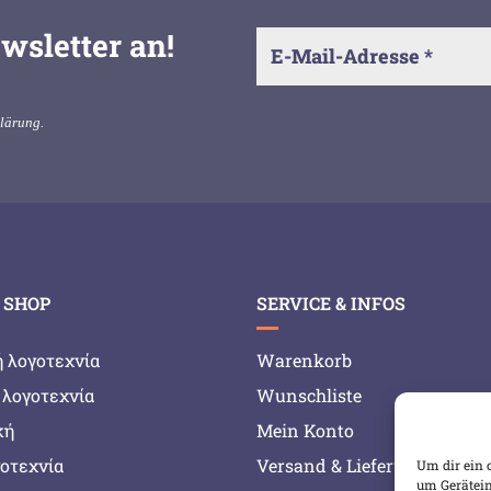
wsletter an!
klärung
.
 SHOP
SERVICE & INFOS
ή λογοτεχνία
Warenkorb
 λογοτεχνία
Wunschliste
κή
Mein Konto
γοτεχνία
Versand & Lieferung
Um dir ein 
um Gerätein