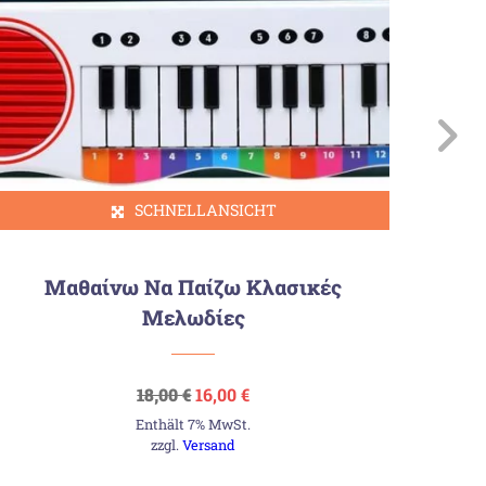
SCHNELLANSICHT
Τα
Μαθαίνω Να Παίζω Κλασικές
Μελωδίες
Ursprünglicher
Aktueller
18,00
€
16,00
€
Preis
Preis
Enthält 7% MwSt.
war:
ist:
18,00 €
16,00 €.
zzgl.
Versand