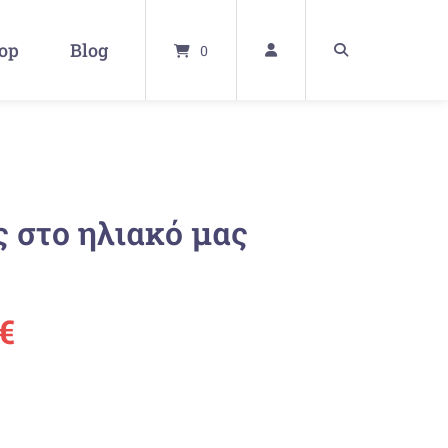
op
Blog
0
 στο ηλιακό μας
ünglicher
Aktueller
€
Preis
ist: