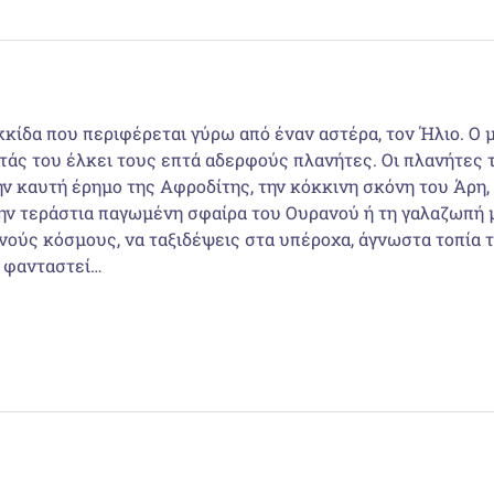
υκκίδα που περιφέρεται γύρω από έναν αστέρα, τον Ήλιο. Ο
άς του έλκει τους επτά αδερφούς πλανήτες. Οι πλανήτες 
ην καυτή έρημο της Αφροδίτης, την κόκκινη σκόνη του Άρη,
ην τεράστια παγωμένη σφαίρα του Ουρανού ή τη γαλαζωπή 
ούς κόσμους, να ταξιδέψεις στα υπέροχα, άγνωστα τοπία τ
α φανταστεί…