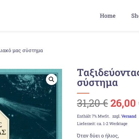
Home
Sh
λιακό μας σύστημα
Ταξιδεύοντας
σύστημα
Urspr
31,20
€
26,00
Preis
Enthält 7% MwSt.
zzgl.
Versand
Lieferzeit: ca. 1-2 Werktage
war:
Όταν δύει ο ήλιος,