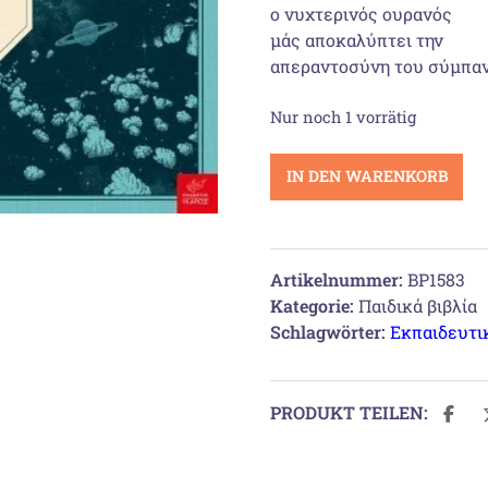
ο νυχτερινός ουρανός
31,20 
μάς αποκαλύπτει την
απεραντοσύνη του σύμπα
Nur noch 1 vorrätig
Ταξιδεύοντας
IN DEN WARENKORB
στο
ηλιακό
μας
σύστημα
Artikelnummer:
BP1583
Menge
Kategorie:
Παιδικά βιβλία
Schlagwörter:
Εκπαιδευτι
PRODUKT TEILEN: