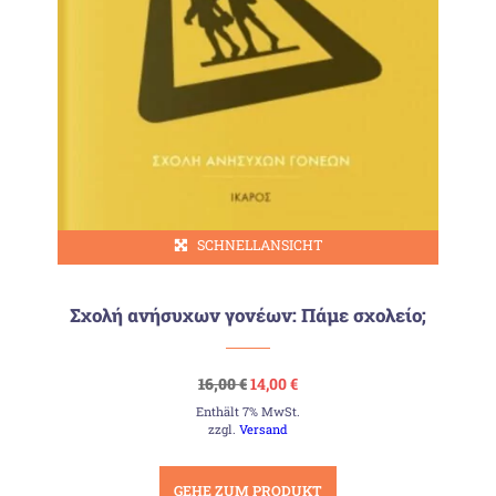
SCHNELLANSICHT
Σχολή ανήσυχων γονέων: Πάμε σχολείο;
Ursprünglicher
Aktueller
16,00
€
14,00
€
Preis
Preis
Enthält 7% MwSt.
war:
ist:
16,00 €
14,00 €.
zzgl.
Versand
GEHE ZUM PRODUKT