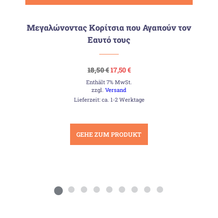
Μεγαλώνοντας Κορίτσια που Αγαπούν τον
Εαυτό τους
Ursprünglicher
Aktueller
18,50
€
17,50
€
Preis
Preis
Enthält 7% MwSt.
war:
ist:
18,50 €
17,50 €.
zzgl.
Versand
Lieferzeit: ca. 1-2 Werktage
GEHE ZUM PRODUKT