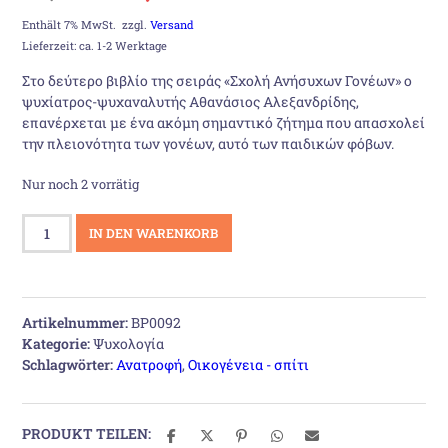
Preis
Preis
Enthält 7% MwSt.
zzgl.
Versand
Lieferzeit: ca. 1-2 Werktage
war:
ist:
Στο δεύτερο βιβλίο της σειράς «Σχολή Ανήσυχων Γονέων» ο
ψυχίατρος-ψυχαναλυτής Αθανάσιος Αλεξανδρίδης,
17,00 €
15,00 €.
επανέρχεται με ένα ακόμη σημαντικό ζήτημα που απασχολεί
την πλειονότητα των γονέων, αυτό των παιδικών φόβων.
Nur noch 2 vorrätig
Σχολή
IN DEN WARENKORB
ανήσυχων
γονέων:
Παιδικοί
φόβοι
Artikelnummer:
BP0092
Menge
Kategorie:
Ψυχολογία
Schlagwörter:
Ανατροφή
,
Οικογένεια - σπίτι
PRODUKT TEILEN: