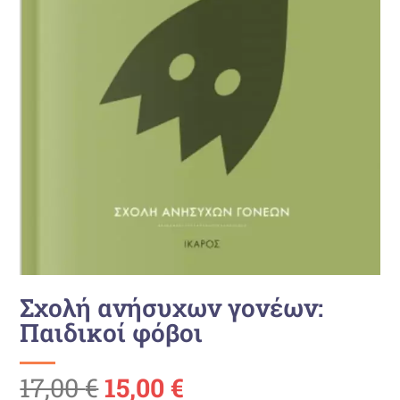
Σχολή ανήσυχων γονέων:
Παιδικοί φόβοι
Ursprünglicher
Aktueller
17,00
€
15,00
€