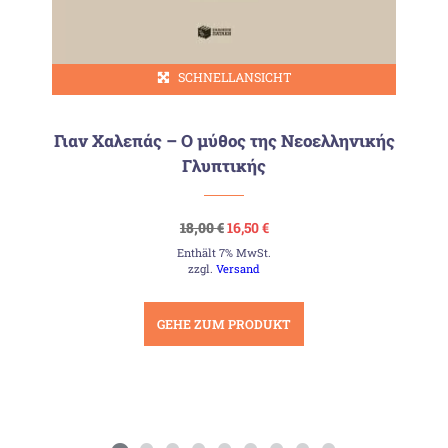
SCHNELLANSICHT
Γιαν Χαλεπάς – Ο μύθος της Νεοελληνικής
Γλυπτικής
Ursprünglicher
Aktueller
18,00
€
16,50
€
Preis
Preis
Enthält 7% MwSt.
war:
ist:
18,00 €
16,50 €.
zzgl.
Versand
GEHE ZUM PRODUKT