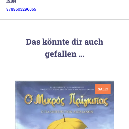
ISBN
9789603296065
Das könnte dir auch
gefallen …
SALE!