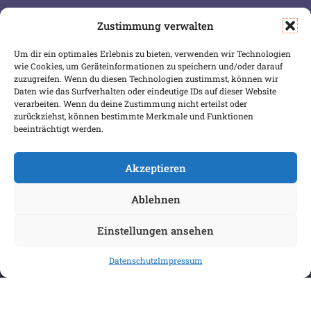
Zustimmung verwalten
SERVICE & INFOS
SICHER BEZAHLEN
Um dir ein optimales Erlebnis zu bieten, verwenden wir Technologien
Warenkorb
wie Cookies, um Geräteinformationen zu speichern und/oder darauf
Wunschliste
zuzugreifen. Wenn du diesen Technologien zustimmst, können wir
Daten wie das Surfverhalten oder eindeutige IDs auf dieser Website
Mein Konto
verarbeiten. Wenn du deine Zustimmung nicht erteilst oder
zurückziehst, können bestimmte Merkmale und Funktionen
Versand & Lieferung
beeinträchtigt werden.
Zahlungsweisen
Widerruf
Akzeptieren
Ablehnen
Einstellungen ansehen
Datenschutz
Impressum
COPYRIGHT 2026 BIBLIOPOREIA
ALLGEMEINE GESCHÄFTSBEDINGUNGEN
DATENSCHUTZBESTIMMUNGEN
IMPRESSUM