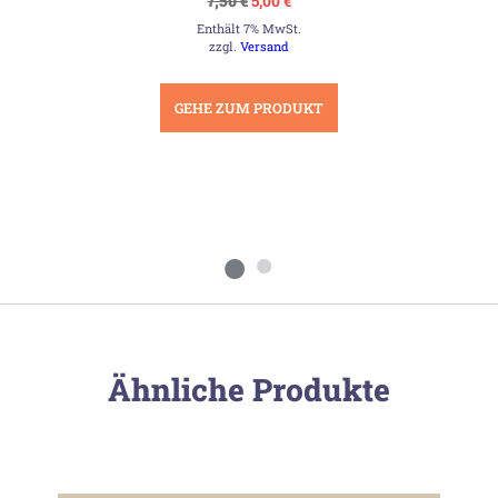
7,50
€
5,00
€
Preis
Preis
Enthält 7% MwSt.
war:
ist:
7,50 €
5,00 €.
zzgl.
Versand
GEHE ZUM PRODUKT
Ähnliche Produkte