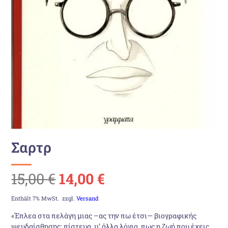
Σαρτρ
Ursprünglicher
Aktueller
15,00
€
14,00
€
Preis
Preis
Enthält 7% MwSt.
zzgl.
Versand
«Έπλεα στα πελάγη μιας –ας την πω έτσι— βιογραφικής
war:
ist:
ψευδαίσθησης: πίστευα, μ’ άλλα λόγια, πως η ζωή που έχεις