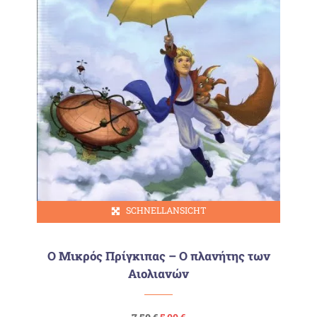
SCHNELLANSICHT
Ο Μικρός Πρίγκιπας – Ο πλανήτης των
Αιολιανών
Ursprünglicher
Aktueller