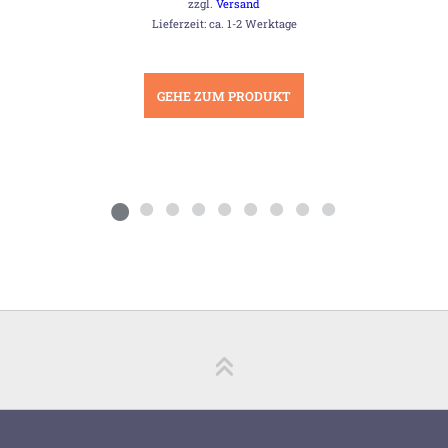
23,00 €
20,95 €.
zzgl.
Versand
Lieferzeit: ca. 1-2 Werktage
GEHE ZUM PRODUKT