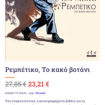
Ρεμπέτικο, Το κακό βοτάνι
Ursprünglicher
Aktueller
27,85
€
23,21
€
Preis
Preis
Enthält 7% MwSt.
zzgl.
Versand
Ένα συγκλονιστικό, εικονογραφημένο βιβλίο για το
war:
ist: