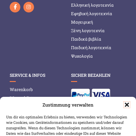
Ελληνική λογοτεχνία
Εφηβική λογοτεχνία
Μαγειρική
Ξένη λογοτεχνία
Παιδικά βιβλία
Παιδική λογοτεχνία
Ψυχολογία
SERVICE & INFOS
SICHER BEZAHLEN
Warenkorb
Wunschliste
Zustimmung verwalten
Mein Konto
Versand & Lieferung
Um dir ein optimales Erlebnis zu bieten, verwenden wir Technologien
wie Cookies, um Geräteinformationen zu speichern und/oder darauf
Zahlungsweisen
zuzugreifen. Wenn du diesen Technologien zustimmst, können wir
Widerruf
Daten wie das Surfverhalten oder eindeutige IDs auf dieser Website