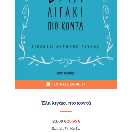
SCHNELLANSICHT
Έλα λιγάκι πιο κοντά
Ursprünglicher
Aktueller
23,00
€
20,95
€
Preis
Preis
Enthält 7% MwSt.
war:
ist: