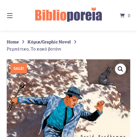
Springe
zum
0
Inhalt
Home
Κόμικ/Graphic Novel
Ρεμπέτικο, Το κακό βοτάνι
SALE!