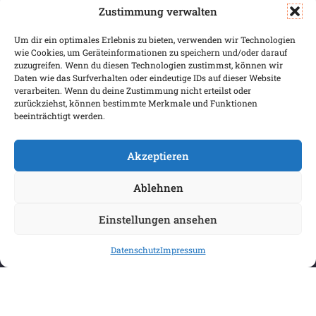
Zustimmung verwalten
SERVICE & INFOS
SICHER BEZAHLEN
Um dir ein optimales Erlebnis zu bieten, verwenden wir Technologien
Warenkorb
wie Cookies, um Geräteinformationen zu speichern und/oder darauf
Wunschliste
zuzugreifen. Wenn du diesen Technologien zustimmst, können wir
Daten wie das Surfverhalten oder eindeutige IDs auf dieser Website
Mein Konto
verarbeiten. Wenn du deine Zustimmung nicht erteilst oder
zurückziehst, können bestimmte Merkmale und Funktionen
Versand & Lieferung
beeinträchtigt werden.
Zahlungsweisen
Widerruf
Akzeptieren
Ablehnen
Einstellungen ansehen
Datenschutz
Impressum
COPYRIGHT 2026 BIBLIOPOREIA
ALLGEMEINE GESCHÄFTSBEDINGUNGEN
DATENSCHUTZBESTIMMUNGEN
IMPRESSUM