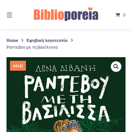
Springe
zum
0
Inhalt
Home
Εφηβική λογοτεχνία
Ραντεβού με τη βασίλισσα
SALE!