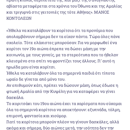
αβίαστα μεταφέρεται στα χρόνια του Όθωνα και της Αμαλίας
και τριγυρνά στις γειτονιές της τότε Αθήνας». ΜΑΝΟΣ
ΚΟΝΤΟΛΕΩΝ
«Ήθελα να καταλάβουν τα κορίτσια ότι τα προνόμια που
απολαμβάνουν σήμερα δεν τα είχαν πάντα. Τώρα όλες πάνε
σχολείο. Τότε ελάχιστες μπορούσαν. Για να μορφωθεί ένα
κορίτσι τον 19ο αιώνα έπρεπε να δώσει μάχη με την
κοινωνία, με τους γονείς, με τα στερεότυπα που το ήθελαν
κλεισμένο στο σπίτι να φροντίζει τους άλλους. Γι’ αυτό η
ηρωίδα μου είναι κορίτσι.
Ήθελα να καταλάβουν όλα τα σημερινά παιδιά ότι τίποτα
ωραίο δε γίνεται από μόνο του.
Αν επιθυμούν κάτι, πρέπει να δώσουν μάχη, όπως έδωσε η
φτωχή Αμαλία από την Κυψέλη για να καταφέρει να γίνει
δασκάλα.
Το κοριτσάκι του 19ου αιώνα έχει τα χαρίσματα που εύχομαι
όλα τα σημερινά κορίτσια να αποκτήσουν: εξυπνάδα, τόλμη,
επιμονή, φαντασία και χιούμορ.
Γιατί τα κορίτσια μπορούν πλέον να γίνουν δασκάλες, αλλά
ακόμα και σήμερα, δύο αιώνες μετά, την ισότητα δεν την