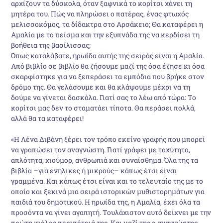
αρχίζουν τα δύσκολα, όταν ξαφνικά το κορίτσι χάνει τη
μητέρα του. Πώς να πληρώσει ο πατέρας, ένας φτωχός
μελισσοκόμος, τα δίδακτρα στο Αρσάκειο; Θα καταφέρει η
Αμαλία με το πείσμα και την εξυπνάδα της να κερδίσει τη
βοήθεια της βασίλισσας;
Όπως καταλάβατε, ηρωίδα αυτής της σειράς είναι η Αμαλία.
Από βιβλίο σε βιβλίο θα ζήσουμε μαζί της όσα έζησε κι όσα
σκαρφίστηκε για να ξεπεράσει τα εμπόδια που βρήκε στον
δρόμο της. Θα γελάσουμε και θα κλάψουμε μέχρι να τη
δούμε να γίνεται δασκάλα. Γιατί σας το λέω από τώρα: Το
κορίτσι μας δεν το σταματάει τίποτα. Θα περάσει πολλά,
αλλά θα τα καταφέρει!
«Η Λένα Διβάνη ξέρει τον τρόπο εκείνο γραφής που μπορεί
να γραπώσει τον αναγνώστη. Γιατί γράφει με ταχύτητα,
απλότητα, χιούμορ, ανθρωπιά και συναίσθημα. Όλα της τα
βιβλία –για ενήλικες ή μικρούς– κάπως έτσι είναι
γραμμένα. Και κάπως έτσι είναι και το τελευταίο της με το
οποίο και ξεκινά μια σειρά ιστορικών μυθιστορημάτων για
παιδιά του δημοτικού. Η ηρωίδα της, η Αμαλία, έχει όλα τα
προσόντα να γίνει αγαπητή. Τουλάχιστον αυτό δείχνει με την
πρώτη κιόλας περιπέτειά της. Και μαζί της ο αναγνώστης