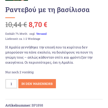
Ραντεβού με τη βασίλισσα
Ursprünglicher
Aktueller
10,44
€
8,70
€
Preis
Preis
Enthält 7% MwSt.
zzgl.
Versand
Lieferzeit: ca. 1-2 Werktage
war:
ist:
Η Αμαλία γεννήθηκε την εποχή που τα κορίτσια δεν
μπορούσαν να πάνε σχολείο, να δουλέψουν, να πουν τη
10,44 €
8,70 €.
γνώμη τους – απλώς κάθονταν σπίτι και φρόντιζαν την
οικογένεια. Οι περισσότερες, όχι η Αμαλία.
Nur noch 2 vorrätig
Ραντεβού
IN DEN WARENKORB
με
τη
βασίλισσα
Menge
Artikelnummer:
BP1898