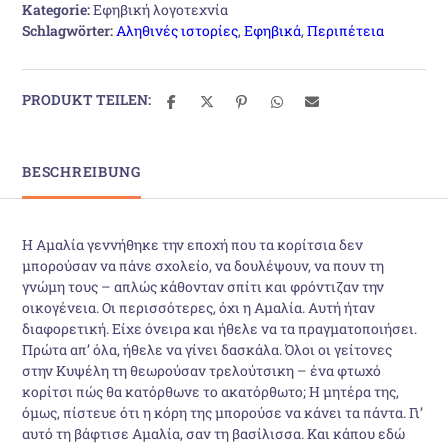
Kategorie:
Εφηβική λογοτεχνία
Schlagwörter:
Αληθινές ιστορίες
,
Εφηβικά
,
Περιπέτεια
PRODUKT TEILEN:
BESCHREIBUNG
Η Αμαλία γεννήθηκε την εποχή που τα κορίτσια δεν
μπορούσαν να πάνε σχολείο, να δουλέψουν, να πουν τη
γνώμη τους – απλώς κάθονταν σπίτι και φρόντιζαν την
οικογένεια. Οι περισσότερες, όχι η Αμαλία. Αυτή ήταν
διαφορετική. Είχε όνειρα και ήθελε να τα πραγματοποιήσει.
Πρώτα απ’ όλα, ήθελε να γίνει δασκάλα. Όλοι οι γείτονες
στην Κυψέλη τη θεωρούσαν τρελούτσικη – ένα φτωχό
κορίτσι πώς θα κατόρθωνε το ακατόρθωτο; Η μητέρα της,
όμως, πίστευε ότι η κόρη της μπορούσε να κάνει τα πάντα. Γι’
αυτό τη βάφτισε Αμαλία, σαν τη βασίλισσα. Και κάπου εδώ