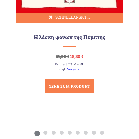
SCHNELLANSICHT
Η λέσχη φόνων της Πέμπτης
Ursprünglicher
Aktueller
21,00
€
18,80
€
Preis
Preis
Enthält 7% MwSt.
war:
ist:
21,00 €
18,80 €.
zzgl.
Versand
GEHE ZUM PRODUKT