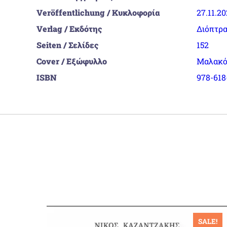
Veröffentlichung / Κυκλοφορία
27.11.2
Verlag / Εκδότης
Διόπτρ
Seiten / Σελίδες
152
Cover / Εξώφυλλο
Μαλακό
ISBN
978-618
ALE!
SALE!