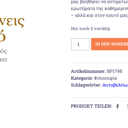
μας βοηθήσει να αντιμετω
ερωτήματα της καθημεριν
– αλλά και στον εαυτό μας
Nur noch 2 vorrätig
Πώς
IN DEN WAREN
να
κάνεις
το
σωστό
Artikelnummer:
BP1798
Menge
Kategorie:
Φιλοσοφία
Schlagwörter:
Αυτοβελτίω
PRODUKT TEILEN: