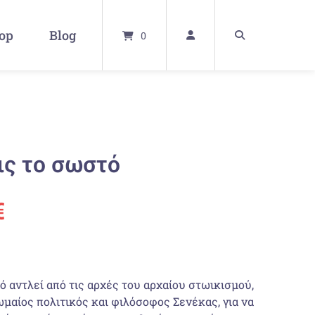
op
Blog
0
ις το σωστό
ünglicher
Aktueller
€
Preis
ist:
ό αντλεί από τις αρχές του αρχαίου στωικισμού,
μαίος πολιτικός και φιλόσοφος Σενέκας, για να
€
12,10 €.