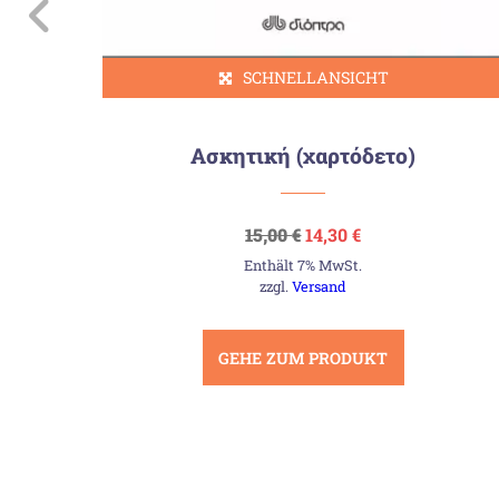
SCHNELLANSICHT
Ασκητική (χαρτόδετο)
Ursprünglicher
Aktueller
15,00
€
14,30
€
Preis
Preis
Enthält 7% MwSt.
war:
ist:
15,00 €
14,30 €.
zzgl.
Versand
GEHE ZUM PRODUKT