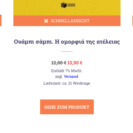
SCHNELLANSICHT
Ουάμπι σάμπι. Η ομορφιά της ατέλειας
Ursprünglicher
Aktueller
12,00
€
10,90
€
Preis
Preis
Enthält 7% MwSt.
war:
ist:
12,00 €
10,90 €.
zzgl.
Versand
Lieferzeit: ca. 21 Werktage
GEHE ZUM PRODUKT