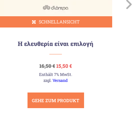
SCHNELLANSICHT
Η ελευθερία είναι επιλογή
Ursprünglicher
Aktueller
16,50
€
15,50
€
Preis
Preis
Enthält 7% MwSt.
war:
ist:
16,50 €
15,50 €.
zzgl.
Versand
GEHE ZUM PRODUKT