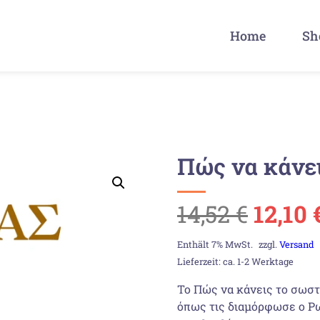
Home
Sh
Πώς να κάνε
Urspr
14,52
€
12,10
Preis
Enthält 7% MwSt.
zzgl.
Versand
Lieferzeit: ca. 1-2 Werktage
war:
Το Πώς να κάνεις το σωστ
όπως τις διαμόρφωσε ο Ρω
14,52 