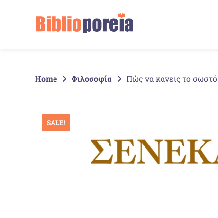
Springe
zum
Inhalt
Home
Φιλοσοφία
Πώς να κάνεις το σωστό
SALE!