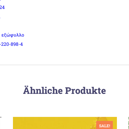
024
α
 εξώφυλλο
-220-898-4
Ähnliche Produkte
SALE!