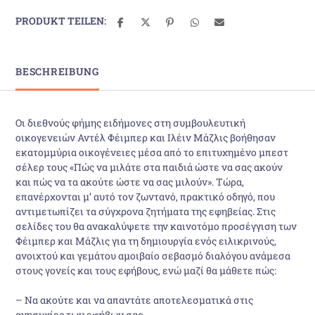
Και
Πως
PRODUKT TEILEN:
Να
Τους
Ακούτε
BESCHREIBUNG
Ώστε
Να
Σας
Οι διεθνούς φήμης ειδήμονες στη συμβουλευτική
Μιλούν
οικογενειών Αντέλ Φέιμπερ και Ιλέιν Μάζλις βοήθησαν
Menge
εκατομμύρια οικογένειες μέσα από το επιτυχημένο μπεστ
σέλερ τους «Πώς να μιλάτε στα παιδιά ώστε να σας ακούν
και πώς να τα ακούτε ώστε να σας μιλούν». Τώρα,
επανέρχονται μ’ αυτό τον ζωντανό, πρακτικό οδηγό, που
αντιμετωπίζει τα σύγχρονα ζητήματα της εφηβείας. Στις
σελίδες του θα ανακαλύψετε την καινοτόμο προσέγγιση των
Φέιμπερ και Μάζλις για τη δημιουργία ενός ειλικρινούς,
ανοιχτού και γεμάτου αμοιβαίο σεβασμό διαλόγου ανάμεσα
στους γονείς και τους εφήβους, ενώ μαζί θα μάθετε πώς:
– Να ακούτε και να απαντάτε αποτελεσματικά στις
ανησυχίες των εφήβων σας