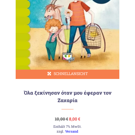
SCHNELLANSICHT
Όλα ξεκίνησαν όταν μου έφεραν τον
Ζαχαρία
Ursprünglicher
Aktueller
10,00
€
8,00
€
Preis
Preis
Enthält 7% MwSt.
war:
ist:
10,00 €
8,00 €.
zzgl.
Versand