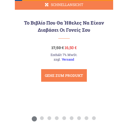
SCHNELLANSICHT
Το Βιβλίο Που Θα Ήθελες Να Είχαν
Διαβάσει Οι Γονείς Σου
Ursprünglicher
Aktueller
17,50
€
16,50
€
Preis
Preis
Enthält 7% MwSt.
war:
ist:
17,50 €
16,50 €.
zzgl.
Versand
GEHE ZUM PRODUKT