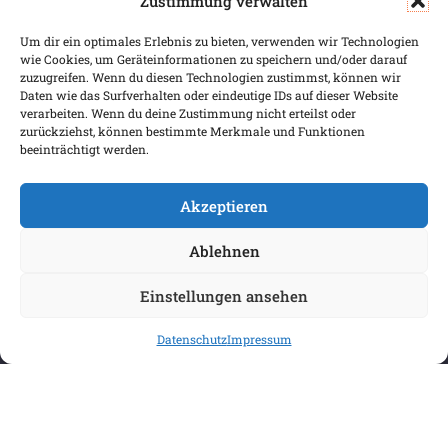
Zustimmung verwalten
SERVICE & INFOS
SICHER BEZAHLEN
Um dir ein optimales Erlebnis zu bieten, verwenden wir Technologien
Warenkorb
wie Cookies, um Geräteinformationen zu speichern und/oder darauf
Wunschliste
zuzugreifen. Wenn du diesen Technologien zustimmst, können wir
Daten wie das Surfverhalten oder eindeutige IDs auf dieser Website
Mein Konto
verarbeiten. Wenn du deine Zustimmung nicht erteilst oder
zurückziehst, können bestimmte Merkmale und Funktionen
Versand & Lieferung
beeinträchtigt werden.
Zahlungsweisen
Widerruf
Akzeptieren
Ablehnen
Einstellungen ansehen
Datenschutz
Impressum
COPYRIGHT 2026 BIBLIOPOREIA
ALLGEMEINE GESCHÄFTSBEDINGUNGEN
DATENSCHUTZBESTIMMUNGEN
IMPRESSUM
VERTRAG WIDERRUFEN