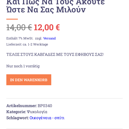
Και Πως Να Τους Ακούτε
Ώστε Να Σας Μιλούν
Ursprünglicher
Aktueller
14,00
€
12,00
€
Preis
Preis
Enthält 7% MwSt.
zzgl.
Versand
Lieferzeit: ca. 1-2 Werktage
war:
ist:
ΤΕΛΟΣ ΣΤΟΥΣ ΚΑΒΓΑΔΕΣ ΜΕ ΤΟΥΣ ΕΦΗΒΟΥΣ ΣΑΣ!
14,00 €
12,00 €.
Nur noch 1 vorrätig
Πως
IN DEN WARENKORB
Να
Μιλάτε
Στους
Εφήβους
Artikelnummer:
BP0340
Ώστε
Kategorie:
Ψυχολογία
Να
Schlagwort:
Οικογένεια - σπίτι
Σας
Ακούν