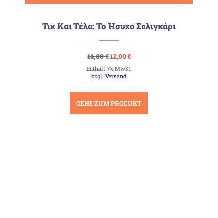
Τικ Και Τέλα: Το Ήσυχο Σαλιγκάρι
Ursprünglicher
Aktueller
14,00
€
12,00
€
Preis
Preis
Enthält 7% MwSt.
war:
ist:
14,00 €
12,00 €.
zzgl.
Versand
GEHE ZUM PRODUKT