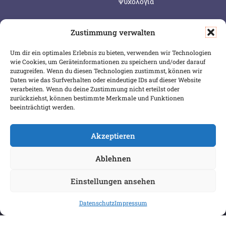
Ψυχολογία
Zustimmung verwalten
SERVICE & INFOS
SICHER BEZAHLEN
Um dir ein optimales Erlebnis zu bieten, verwenden wir Technologien
Warenkorb
wie Cookies, um Geräteinformationen zu speichern und/oder darauf
Wunschliste
zuzugreifen. Wenn du diesen Technologien zustimmst, können wir
Daten wie das Surfverhalten oder eindeutige IDs auf dieser Website
Mein Konto
verarbeiten. Wenn du deine Zustimmung nicht erteilst oder
zurückziehst, können bestimmte Merkmale und Funktionen
Versand & Lieferung
beeinträchtigt werden.
Zahlungsweisen
Widerruf
Akzeptieren
Ablehnen
Einstellungen ansehen
Datenschutz
Impressum
COPYRIGHT 2026 BIBLIOPOREIA
ALLGEMEINE GESCHÄFTSBEDINGUNGEN