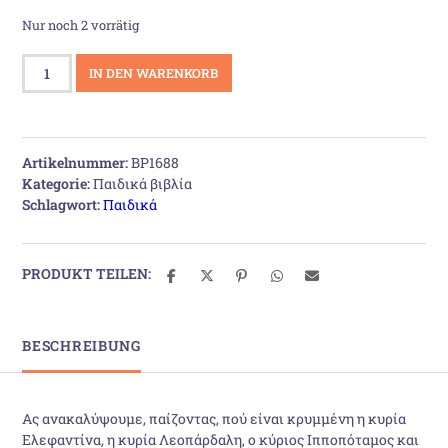
Nur noch 2 vorrätig
Πού
IN DEN WARENKORB
είναι
η
κυρία
Ελεφαντίνα;
Artikelnummer:
BP1688
Menge
Kategorie:
Παιδικά βιβλία
Schlagwort:
Παιδικά
PRODUKT TEILEN:
BESCHREIBUNG
Ας ανακαλύψουμε, παίζοντας, πού είναι κρυμμένη η κυρία
Ελεφαντίνα, η κυρία Λεοπάρδαλη, ο κύριος Ιπποπόταμος και