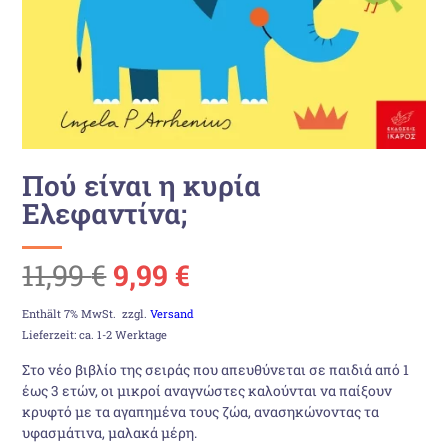
Πού είναι η κυρία
Ελεφαντίνα;
Ursprünglicher
Aktueller
11,99
€
9,99
€
Preis
Preis
Enthält 7% MwSt.
zzgl.
Versand
Lieferzeit: ca. 1-2 Werktage
war:
ist:
Στο νέο βιβλίο της σειράς που απευθύνεται σε παιδιά από 1
έως 3 ετών, οι μικροί αναγνώστες καλούνται να παίξουν
11,99 €
9,99 €.
κρυφτό με τα αγαπημένα τους ζώα, ανασηκώνοντας τα
υφασμάτινα, μαλακά μέρη.