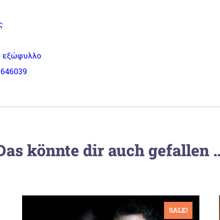
ς
 εξώφυλλο
1646039
Das könnte dir auch gefallen 
SALE!