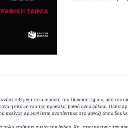
συνέντευξη, για το περιοδικό του Πανεπιστημίου, από τον 
ρονα η σκέψη του της προκαλεί βαθιά ανασφάλεια. Πεπεισμέ
ου εκείνος εμφανίζεται αναπάντεχα στο μαγαζί όπου δουλεύ
 πολύ επιθυμεί αυτόν τον άνδρα. Και, όταν εκείνος την προ