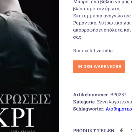
Μπορεί ένα βιβλίο να μας
βλέπουμε τον έρωτα;
Εκατομμύρια αναγνώστες λ
Ρομαντικό, λυτρωτικό και 
απορροφήσει απόλυτα και 
σας.
Nur noch 1 vorrätig
Πενήντα
IN DEN WARENKORB
αποχρώσεις
του
γκρι
Menge
Artikelnummer:
BP0257
Kategorie:
Ξένη λογοτεχνί
Schlagwörter:
Αισθηματικ
PRODUKT TEILEN: