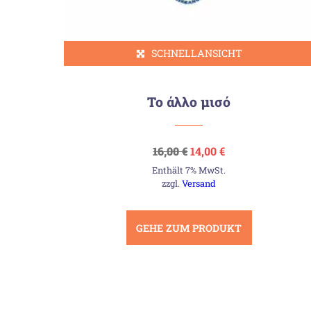
SCHNELLANSICHT
Το άλλο μισό
Ursprünglicher
Aktueller
16,00
€
14,00
€
Preis
Preis
Enthält 7% MwSt.
war:
ist:
16,00 €
14,00 €.
zzgl.
Versand
GEHE ZUM PRODUKT