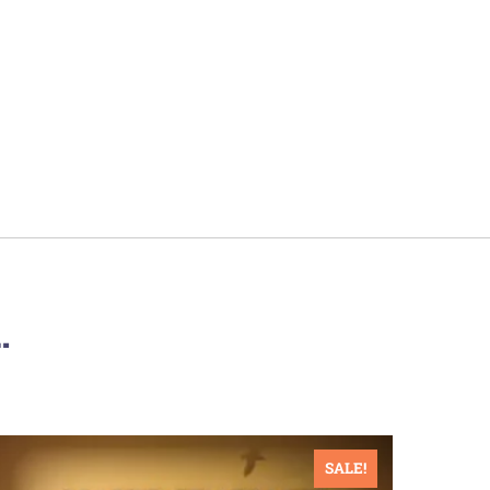
…
SALE!