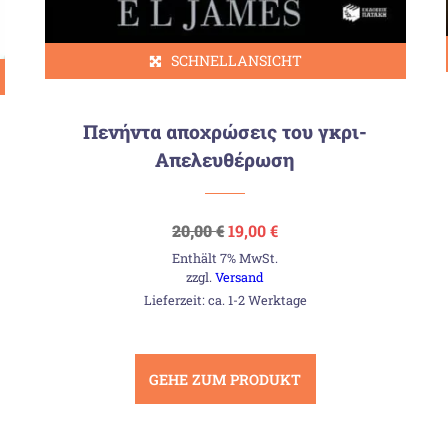
SCHNELLANSICHT
Πενήντα αποχρώσεις του γκρι-
Απελευθέρωση
Ursprünglicher
Aktueller
20,00
€
19,00
€
Preis
Preis
Enthält 7% MwSt.
war:
ist:
20,00 €
19,00 €.
zzgl.
Versand
Lieferzeit: ca. 1-2 Werktage
GEHE ZUM PRODUKT