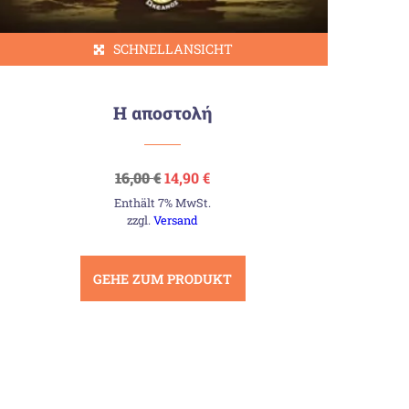
SCHNELLANSICHT
Η αποστολή
Ursprünglicher
Aktueller
16,00
€
14,90
€
Preis
Preis
Enthält 7% MwSt.
war:
ist:
16,00 €
14,90 €.
zzgl.
Versand
GEHE ZUM PRODUKT