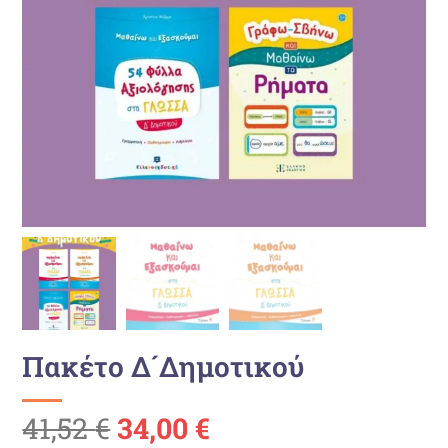
Πακέτο Δ´Δημοτικού
Ursprünglicher
Aktueller
41,52
€
34,00
€