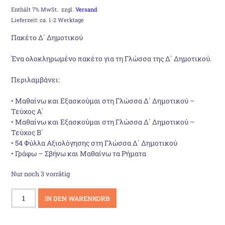
Preis
Preis
Enthält 7% MwSt.
zzgl.
Versand
Lieferzeit: ca. 1-2 Werktage
war:
ist:
Πακέτο Δ΄ Δημοτικού
41,52 €
34,00 €.
Ένα ολοκληρωμένο πακέτο για τη Γλώσσα της Δ΄ Δημοτικού.
Περιλαμβάνει:
• Μαθαίνω και Εξασκούμαι στη Γλώσσα Δ΄ Δημοτικού –
Τεύχος Α΄
• Μαθαίνω και Εξασκούμαι στη Γλώσσα Δ΄ Δημοτικού –
Τεύχος Β΄
• 54 Φύλλα Αξιολόγησης στη Γλώσσα Δ΄ Δημοτικού
• Γράφω – Σβήνω και Μαθαίνω τα Ρήματα
Nur noch 3 vorrätig
Πακέτο
IN DEN WARENKORB
Δ
´Δημοτικού
Menge