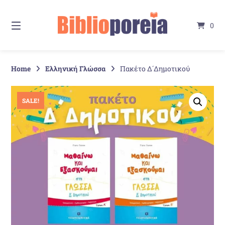
Springe
zum
0
Inhalt
Home
Ελληνική Γλώσσα
Πακέτο Δ´Δημοτικού
SALE!