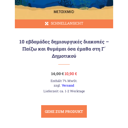
SCHNELLANSICHT
10 εβδομάδες δημιουργικές διακοπές –
Παίζω και θυμάμαι όσα έμαθα στη Γ΄
Δημοτικού
Ursprünglicher
Aktueller
14,00
€
10,90
€
Preis
Preis
Enthält 7% MwSt.
war:
ist:
14,00 €
10,90 €.
zzgl.
Versand
Lieferzeit: ca. 1-2 Werktage
GEHE ZUM PRODUKT