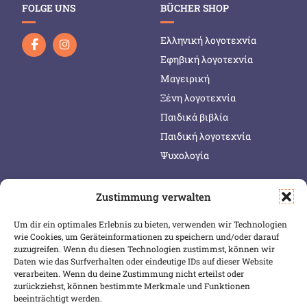
FOLGE UNS
BÜCHER SHOP
Ελληνική λογοτεχνία
Εφηβική λογοτεχνία
Μαγειρική
Ξένη λογοτεχνία
Παιδικά βιβλία
Παιδική λογοτεχνία
Ψυχολογία
Zustimmung verwalten
SERVICE & INFOS
SICHER BEZAHLEN
Um dir ein optimales Erlebnis zu bieten, verwenden wir Technologien
Warenkorb
wie Cookies, um Geräteinformationen zu speichern und/oder darauf
Wunschliste
zuzugreifen. Wenn du diesen Technologien zustimmst, können wir
Daten wie das Surfverhalten oder eindeutige IDs auf dieser Website
Mein Konto
verarbeiten. Wenn du deine Zustimmung nicht erteilst oder
zurückziehst, können bestimmte Merkmale und Funktionen
Versand & Lieferung
beeinträchtigt werden.