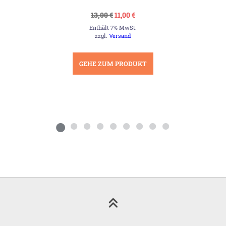
Ursprünglicher
Aktueller
13,00
€
11,00
€
Preis
Preis
Enthält 7% MwSt.
war:
ist:
13,00 €
11,00 €.
zzgl.
Versand
GEHE ZUM PRODUKT