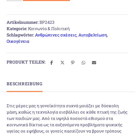
οθόνες:
10
αρχές
Artikelnummer:
BP2423
για
Kategorie:
Κοινωνία & Πολιτική
μια
Schlagwörter:
Ανθρώπινες σχέσεις
,
Αυτοβελτίωση
,
ισορροπημένη
Οικογένεια
σχέση
με
την
τεχνολογία
PRODUKT TEILEN:
Menge
BESCHREIBUNG
Στις μέρες μας η γονεϊκότητα συχνά μοιάζει με δύσκολη
μάχη, καθώς η τεχνολογία εισβάλλει σε κάθε πτυχή της ζωής
των παιδιών μας. Από τα υψηλά ποσοστά εθισμού στα
κοινωνικά δίκτυα ως τα αυξανόμενα προβλήματα ψυχικής
υγείας σε εφήβους, οι γονείς πασχίζουν να βρουν τρόπους