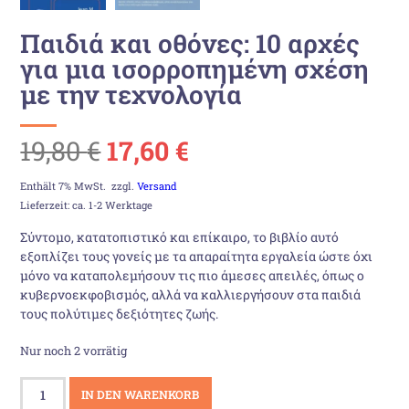
Παιδιά και οθόνες: 10 αρχές
για μια ισορροπημένη σχέση
με την τεχνολογία
Ursprünglicher
Aktueller
19,80
€
17,60
€
Preis
Preis
Enthält 7% MwSt.
zzgl.
Versand
Lieferzeit: ca. 1-2 Werktage
war:
ist:
Σύντομο, κατατοπιστικό και επίκαιρο, το βιβλίο αυτό
εξοπλίζει τους γονείς με τα απαραίτητα εργαλεία ώστε όχι
19,80 €
17,60 €.
μόνο να καταπολεμήσουν τις πιο άμεσες απειλές, όπως ο
κυβερνοεκφοβισμός, αλλά να καλλιεργήσουν στα παιδιά
τους πολύτιμες δεξιότητες ζωής.
Nur noch 2 vorrätig
Παιδιά
IN DEN WARENKORB
και