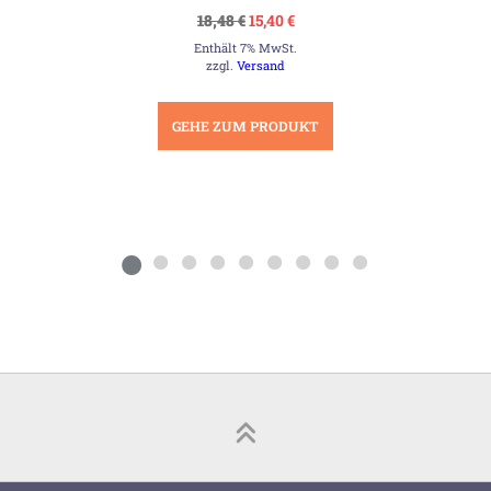
Ursprünglicher
Aktueller
18,48
€
15,40
€
Preis
Preis
Enthält 7% MwSt.
war:
ist:
18,48 €
15,40 €.
zzgl.
Versand
GEHE ZUM PRODUKT