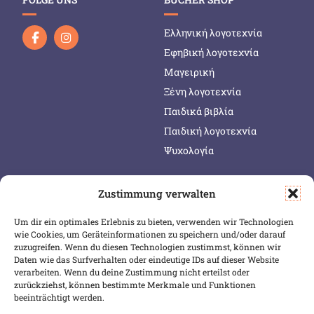
Ελληνική λογοτεχνία
Εφηβική λογοτεχνία
Μαγειρική
Ξένη λογοτεχνία
Παιδικά βιβλία
Παιδική λογοτεχνία
Ψυχολογία
Zustimmung verwalten
SERVICE & INFOS
SICHER BEZAHLEN
Um dir ein optimales Erlebnis zu bieten, verwenden wir Technologien
Warenkorb
wie Cookies, um Geräteinformationen zu speichern und/oder darauf
Wunschliste
zuzugreifen. Wenn du diesen Technologien zustimmst, können wir
Daten wie das Surfverhalten oder eindeutige IDs auf dieser Website
Mein Konto
verarbeiten. Wenn du deine Zustimmung nicht erteilst oder
zurückziehst, können bestimmte Merkmale und Funktionen
Versand & Lieferung
beeinträchtigt werden.
Zahlungsweisen