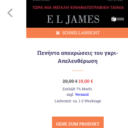
SCHNELLANSICHT
Πενήντα αποχρώσεις του γκρι-
Απελευθέρωση
Ursprünglicher
Aktueller
20,00
€
19,00
€
Preis
Preis
Enthält 7% MwSt.
war:
ist:
20,00 €
19,00 €.
zzgl.
Versand
Lieferzeit: ca. 1-2 Werktage
GEHE ZUM PRODUKT