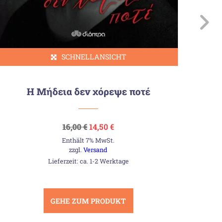
SCHNELLANSICHT
Η Μήδεια δεν χόρεψε ποτέ
Ursprünglicher
Aktueller
16,00
€
14,50
€
Preis
Preis
Enthält 7% MwSt.
war:
ist:
16,00 €
14,50 €.
zzgl.
Versand
Lieferzeit: ca. 1-2 Werktage
GEHE ZUM PRODUKT