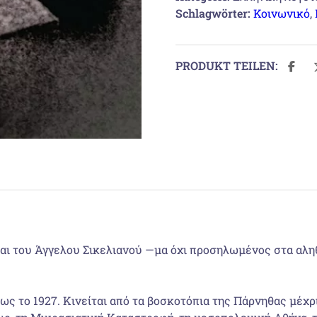
Schlagwörter:
Κοινωνικό
,
PRODUKT TEILEN:
ι του Άγγελου Σικελιανού —µα όχι προσηλωµένος στα αληθι
ως το 1927. Κινείται από τα βοσκοτόπια της Πάρνηθας µέχρ