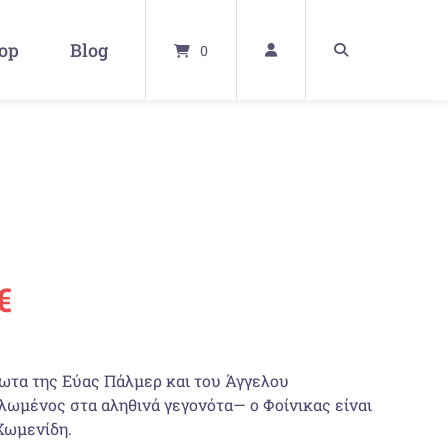
op
Blog
0
ünglicher
Aktueller
€
Preis
ωτα της Εύας Πάλµερ και του Άγγελου
ist:
λωµένος στα αληθινά γεγονότα— ο Φοίνικας είναι
Χωµενίδη.
€
19,90 €.