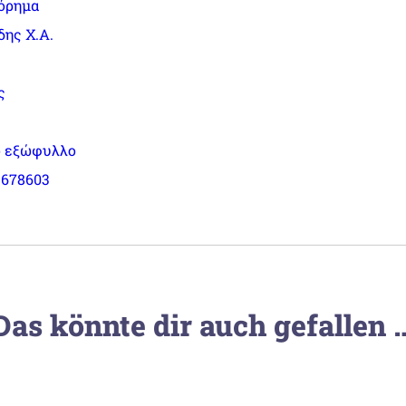
όρημα
ης Χ.Α.
ς
 εξώφυλλο
1678603
Das könnte dir auch gefallen 