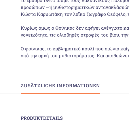
το «µαύρο 1897» ίσαµε τους Βαλκανικούς Πολέµο
προσώπων —ή µυθιστορηµατικών αντανακλάσεών τ
Κώστα Κα­ρυωτάκη, τον λαϊκό ζωγράφο Θεόφιλο,
Κυρίως όµως ο Φοίνικας δεν αφήνει ανέγγιχτο καν
γονεϊκότητα, τις ολισθηρές στροφές του βίου, την
Ο φοίνικας, το εµβληµατικό πουλί που αιώνια καίγ
από την αρχή του µυθιστορήµατος. Και αποθεώνετ
ZUSÄTZLICHE INFORMATIONEN
PRODUKTDETAILS