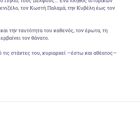
το Πήλιο, τους Δελφούς… Ένα πλήθος ιστορικών
νιζέλο, τον Κωστή Παλαµά, την Κυβέλη έως τον
και την ταυτότητα του καθενός, τον έρωτα, τη
περβαίνει τον θάνατο.
πό τις στάχτες του, κυριαρχεί —έστω και αθέατος—