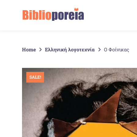
Springe
zum
Inhalt
Home
Ελληνική λογοτεχνία
Ο Φοίνικας
SALE!