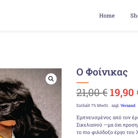
Home
Sh
Ο Φοίνικας
Urspr
21,00
€
19,90
Preis
Enthält 7% MwSt.
zzgl.
Versand
Εµπνευσµένος από τον έρ
war:
Σικελιανού —µα όχι προση
το πιο φιλόδοξο έργο του 
21,00 