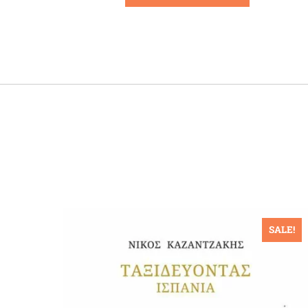
ALE!
SALE!