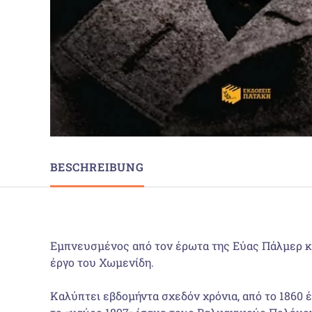
BESCHREIBUNG
Εµπνευσµένος από τον έρωτα της Εύας Πάλµερ κα
έργο του Χωµενίδη.
Καλύπτει εβδοµήντα σχεδόν χρόνια, από το 1860 έ