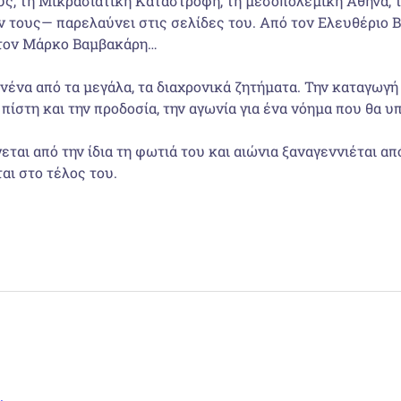
υς, τη Μικρασιατική Καταστροφή, τη µεσοπολεµική Αθήνα, 
ους— παρελαύνει στις σελίδες του. Από τον Ελευθέριο Βε
 τον Μάρκο Βαµβακάρη…
ένα από τα µεγάλα, τα διαχρονικά ζητήµατα. Την καταγωγή 
 πίστη και την προδοσία, την αγωνία για ένα νόηµα που θα υ
εται από την ίδια τη φωτιά του και αιώνια ξαναγεννιέται α
αι στο τέλος του.