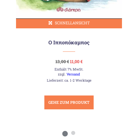
SCHNELLANSICHT
Ο Ιπποπόκαμπος
Ursprünglicher
Aktueller
13,00
€
11,00
€
Preis
Preis
Enthält 7% MwSt.
war:
ist:
13,00 €
11,00 €.
zzgl.
Versand
Lieferzeit: ca. 1-2 Werktage
GEHE ZUM PRODUKT