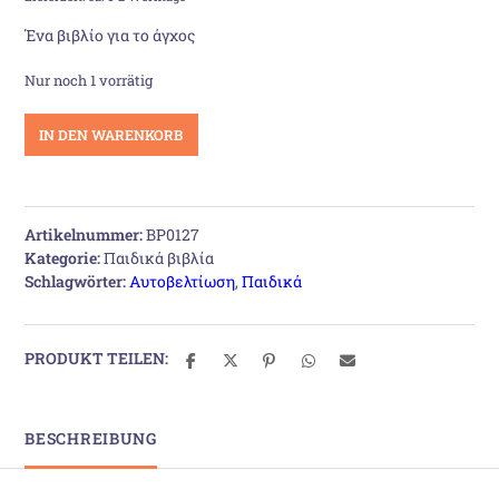
war:
ist:
Ένα βιβλίο για το άγχος
13,00 €
11,50 €.
Nur noch 1 vorrätig
Ο
IN DEN WARENKORB
φίλος
πολεμιστής
Menge
Artikelnummer:
BP0127
Kategorie:
Παιδικά βιβλία
Schlagwörter:
Αυτοβελτίωση
,
Παιδικά
PRODUKT TEILEN:
BESCHREIBUNG