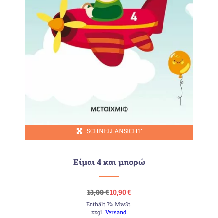
SCHNELLANSICHT
Είμαι 4 και μπορώ
Ursprünglicher
Aktueller
13,00
€
10,90
€
Preis
Preis
Enthält 7% MwSt.
war:
ist:
13,00 €
10,90 €.
zzgl.
Versand