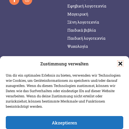
Εφηβική λογοτεχνία
Μαγειρική
Ξένη λογοτεχνία
Παιδικά βιβλία
Παιδική λογοτεχνία
Ψυχολογία
Zustimmung verwalten
SERVICE & INFOS
SICHER BEZAHLEN
Um dir ein optimales Erlebnis zu bieten, verwenden wir Technologien
Warenkorb
wie Cookies, um Geräteinformationen zu speichern und/oder darauf
Wunschliste
zuzugreifen. Wenn du diesen Technologien zustimmst, können wir
Daten wie das Surfverhalten oder eindeutige IDs auf dieser Website
Mein Konto
verarbeiten. Wenn du deine Zustimmung nicht erteilst oder
zurückziehst, können bestimmte Merkmale und Funktionen
Versand & Lieferung
beeinträchtigt werden.
Zahlungsweisen
Widerruf
Akzeptieren