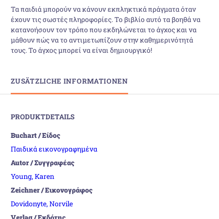
Τα παιδιά µπορούν να κάνουν εκπληκτικά πράγµατα όταν
έχουν τις σωστές πληροφορίες. Το βιβλίο αυτό τα βοηθά να
κατανοήσουν τον τρόπο που εκδηλώνεται το άγχος και να
µάθουν πώς να το αντιµετωπίζουν στην καθηµερινότητά
τους. Το άγχος µπορεί να είναι δηµιουργικό!
ZUSÄTZLICHE INFORMATIONEN
PRODUKTDETAILS
Buchart / Είδος
Παιδικά εικονογραφημένα
Autor / Συγγραφέας
Young, Karen
Zeichner / Εικονογράφος
Dovidonyte, Norvile
Verlag / Εκδότης