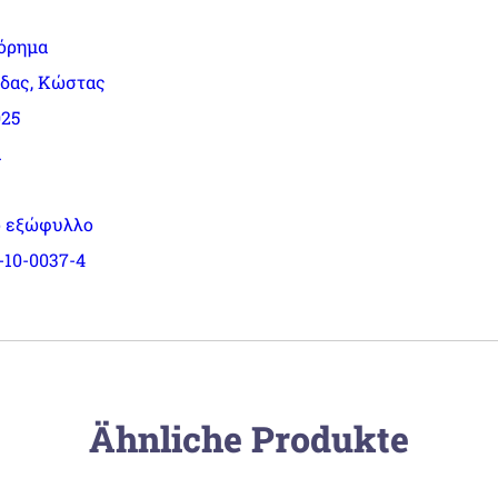
όρημα
δας, Κώστας
025
α
 εξώφυλλο
-10-0037-4
Ähnliche Produkte