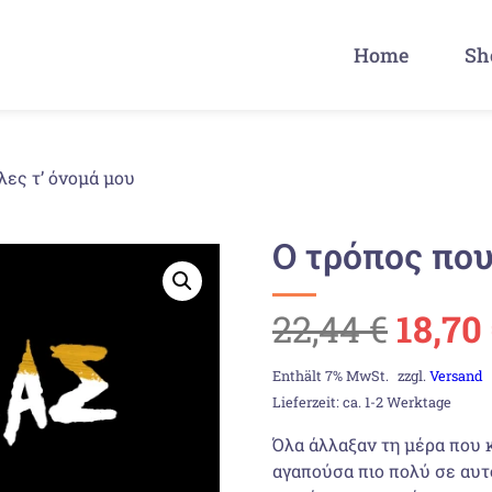
Home
Sh
λες τ’ όνομά μου
Ο τρόπος που
Urspr
22,44
€
18,70
Preis
Enthält 7% MwSt.
zzgl.
Versand
Lieferzeit: ca. 1-2 Werktage
war:
Όλα άλλαξαν τη μέρα που 
αγαπούσα πιο πολύ σε αυτό
22,44