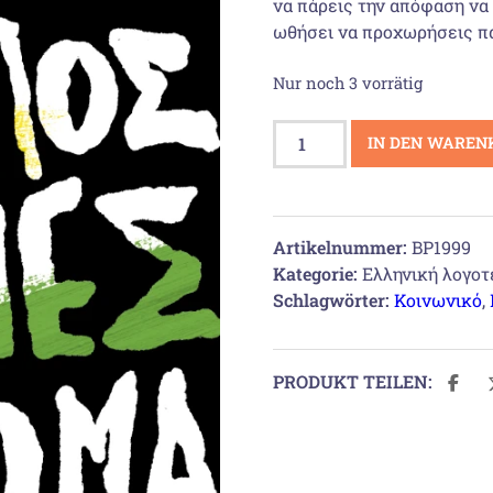
να πάρεις την απόφαση να
ωθήσει να προχωρήσεις π
Nur noch 3 vorrätig
Ο
IN DEN WAREN
τρόπος
που
λες
τ’
Artikelnummer:
BP1999
όνομά
Kategorie:
Ελληνική λογοτ
μου
Schlagwörter:
Κοινωνικό
,
Menge
PRODUKT TEILEN: