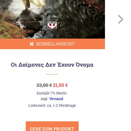
SCHNELLANSICHT
Οι Δαίμονες Δεν Έχουν Όνομα
Ο
Ursprünglicher
Aktueller
23,00
€
21,50
€
Preis
Preis
Enthält 7% MwSt.
war:
ist:
23,00 €
21,50 €.
zzgl.
Versand
Lieferzeit: ca. 1-2 Werktage
GEHE ZUM PRODUKT