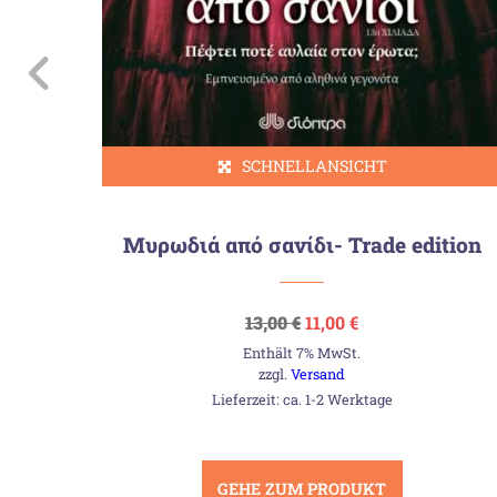
SCHNELLANSICHT
ρωτα
Μυρωδιά από σανίδι- Trade edition
Ursprünglicher
Aktueller
13,00
€
11,00
€
Preis
Preis
Enthält 7% MwSt.
war:
ist:
13,00 €
11,00 €.
zzgl.
Versand
Lieferzeit: ca. 1-2 Werktage
GEHE ZUM PRODUKT