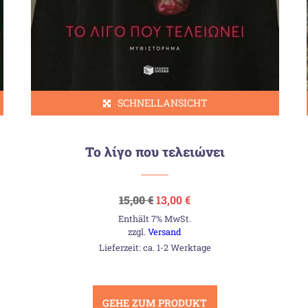
SCHNELLANSICHT
Το λίγο που τελειώνει
Ursprünglicher
Aktueller
15,00
€
13,00
€
Preis
Preis
Enthält 7% MwSt.
war:
ist:
15,00 €
13,00 €.
zzgl.
Versand
Lieferzeit: ca. 1-2 Werktage
GEHE ZUM PRODUKT