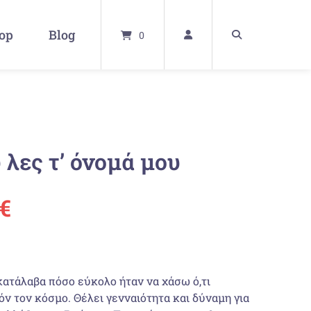
op
Blog
0
 λες τ’ όνομά μου
ünglicher
Aktueller
€
Preis
ist:
κατάλαβα πόσο εύκολο ήταν να χάσω ό,τι
ν τον κόσμο. Θέλει γενναιότητα και δύναμη για
 €
18,70 €.