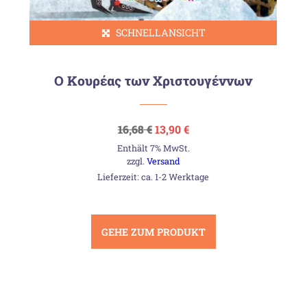
SCHNELLANSICHT
Ο Κουρέας των Χριστουγέννων
Ursprünglicher
Aktueller
16,68
€
13,90
€
Preis
Preis
Enthält 7% MwSt.
war:
ist:
16,68 €
13,90 €.
zzgl.
Versand
Lieferzeit: ca. 1-2 Werktage
GEHE ZUM PRODUKT