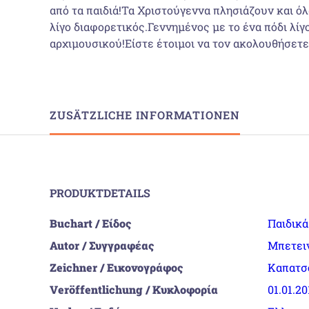
από τα παιδιά!Τα Χριστούγεννα πλησιάζουν και όλ
λίγο διαφορετικός.Γεννημένος με το ένα πόδι λίγ
αρχιμουσικού!Είστε έτοιμοι να τον ακολουθήσετε
ZUSÄTZLICHE INFORMATIONEN
PRODUKTDETAILS
Buchart / Είδος
Παιδικ
Autor / Συγγραφέας
Μπετει
Zeichner / Εικονογράφος
Καπατσο
Veröffentlichung / Κυκλοφορία
01.01.20