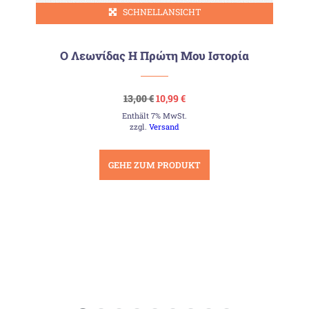
SCHNELLANSICHT
Ο Λεωνίδας Η Πρώτη Μου Ιστορία
Ursprünglicher
Aktueller
13,00
€
10,99
€
Preis
Preis
Enthält 7% MwSt.
war:
ist:
13,00 €
10,99 €.
zzgl.
Versand
GEHE ZUM PRODUKT