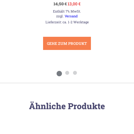
Ursprünglicher
Aktueller
14,50
€
13,00
€
Preis
Preis
Enthält 7% MwSt.
war:
ist:
14,50 €
13,00 €.
zzgl.
Versand
Lieferzeit: ca. 1-2 Werktage
GEHE ZUM PRODUKT
Ähnliche Produkte