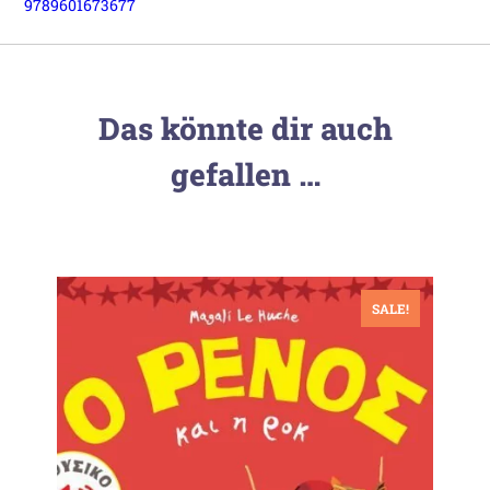
9789601673677
Das könnte dir auch
gefallen …
SALE!