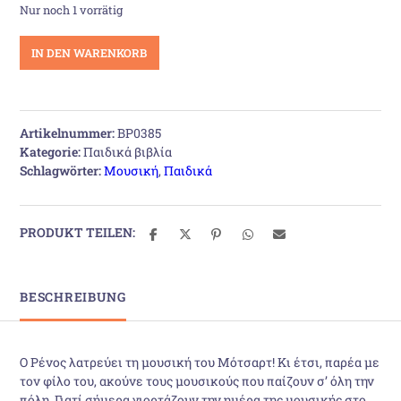
Nur noch 1 vorrätig
Ο
IN DEN WARENKORB
Ρένος
και
ο
Μότσαρτ
Artikelnummer:
BP0385
Menge
Kategorie:
Παιδικά βιβλία
Schlagwörter:
Μουσική
,
Παιδικά
PRODUKT TEILEN:
BESCHREIBUNG
Ο Ρένος λατρεύει τη μουσική του Μότσαρτ! Κι έτσι, παρέα με
τον φίλο του, ακούνε τους μουσικούς που παίζουν σ’ όλη την
πόλη. Γιατί σήμερα γιορτάζουν την ημέρα της μουσικής στο