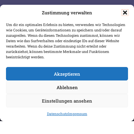
Zustimmung verwalten
SERVICE & INFOS
SICHER BEZAHLEN
Um dir ein optimales Erlebnis zu bieten, verwenden wir Technologien
Warenkorb
wie Cookies, um Geräteinformationen zu speichern und/oder darauf
Wunschliste
zuzugreifen. Wenn du diesen Technologien zustimmst, können wir
Daten wie das Surfverhalten oder eindeutige IDs auf dieser Website
Mein Konto
verarbeiten. Wenn du deine Zustimmung nicht erteilst oder
zurückziehst, können bestimmte Merkmale und Funktionen
Versand & Lieferung
beeinträchtigt werden.
Zahlungsweisen
Widerruf
Akzeptieren
Ablehnen
Einstellungen ansehen
Datenschutz
Impressum
COPYRIGHT 2026 BIBLIOPOREIA
ALLGEMEINE GESCHÄFTSBEDINGUNGEN
DATENSCHUTZBESTIMMUNGEN
IMPRESSUM