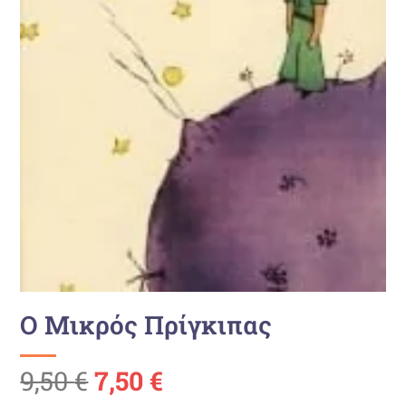
Ο Μικρός Πρίγκιπας
Ursprünglicher
Aktueller
9,50
€
7,50
€