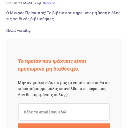
Preis
Preis
Enthält 7% MwSt.
zzgl.
Versand
Ο Μικρός Πρίγκιπας! Το βιβλίο που πήρε μόνιμη θέση σ όλες
war:
ist:
τις παιδικές βιβλιοθήκες.
9,50 €
7,50 €.
Nicht vorrätig
Το προϊόν που ψάχνεις είναι
προσωρινά μη διαθέσιμο.
Μην ανησυχείς! Δώσε μας το email σου και θα σε
ειδοποιήσουμε μόλις επανέλθει στα ράφια μας.
Δεν θα περιμένεις πολύ ;-)