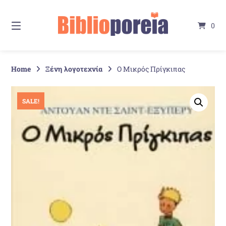
Springe
zum
0
Inhalt
Home
Ξένη λογοτεχνία
Ο Μικρός Πρίγκιπας
SALE!