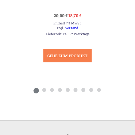
Ursprünglicher
Aktueller
20,00
€
18,70
€
Preis
Preis
Enthält 7% MwSt.
war:
ist:
20,00 €
18,70 €.
zzgl.
Versand
Lieferzeit: ca. 1-2 Werktage
GEHE ZUM PRODUKT