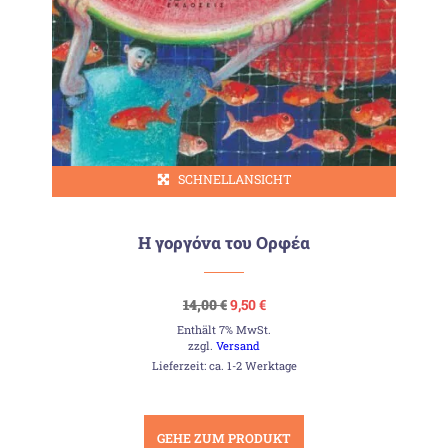
SCHNELLANSICHT
Η γοργόνα του Ορφέα
Ursprünglicher
Aktueller
14,00
€
9,50
€
Preis
Preis
Enthält 7% MwSt.
war:
ist:
14,00 €
9,50 €.
zzgl.
Versand
Lieferzeit: ca. 1-2 Werktage
GEHE ZUM PRODUKT