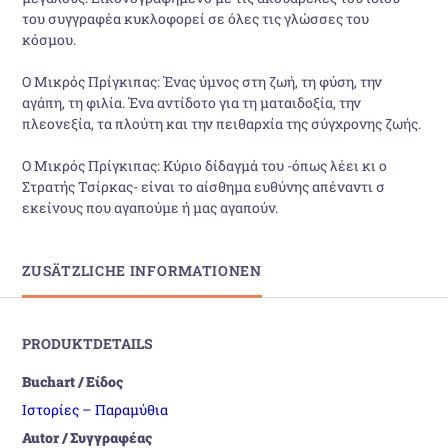
του συγγραφέα κυκλοφορεί σε όλες τις γλώσσες του
κόσμου.
Ο Μικρός Πρίγκιπας: Ένας ύμνος στη ζωή, τη φύση, την
αγάπη, τη φιλία. Ένα αντίδοτο για τη ματαιδοξία, την
πλεονεξία, τα πλούτη και την πειθαρχία της σύγχρονης ζωής.
Ο Μικρός Πρίγκιπας: Κύριο δίδαγμά του -όπως λέει κι ο
Στρατής Τσίρκας- είναι το αίσθημα ευθύνης απέναντι σ
εκείνους που αγαπούμε ή μας αγαπούν.
ZUSÄTZLICHE INFORMATIONEN
PRODUKTDETAILS
Buchart / Είδος
Ιστορίες – Παραμύθια
Autor / Συγγραφέας