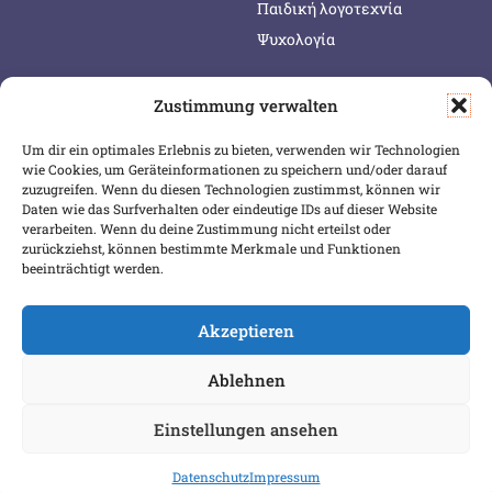
Παιδική λογοτεχνία
Ψυχολογία
Zustimmung verwalten
SERVICE & INFOS
SICHER BEZAHLEN
Um dir ein optimales Erlebnis zu bieten, verwenden wir Technologien
Warenkorb
wie Cookies, um Geräteinformationen zu speichern und/oder darauf
Wunschliste
zuzugreifen. Wenn du diesen Technologien zustimmst, können wir
Daten wie das Surfverhalten oder eindeutige IDs auf dieser Website
Mein Konto
verarbeiten. Wenn du deine Zustimmung nicht erteilst oder
zurückziehst, können bestimmte Merkmale und Funktionen
Versand & Lieferung
beeinträchtigt werden.
Zahlungsweisen
Widerruf
Akzeptieren
Ablehnen
Einstellungen ansehen
Datenschutz
Impressum