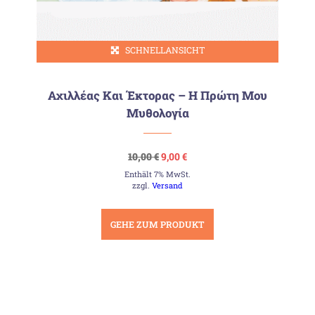
SCHNELLANSICHT
Αχιλλέας Και Έκτορας – Η Πρώτη Μου
Μυθολογία
Ursprünglicher
Aktueller
10,00
€
9,00
€
Preis
Preis
Enthält 7% MwSt.
war:
ist:
10,00 €
9,00 €.
zzgl.
Versand
GEHE ZUM PRODUKT