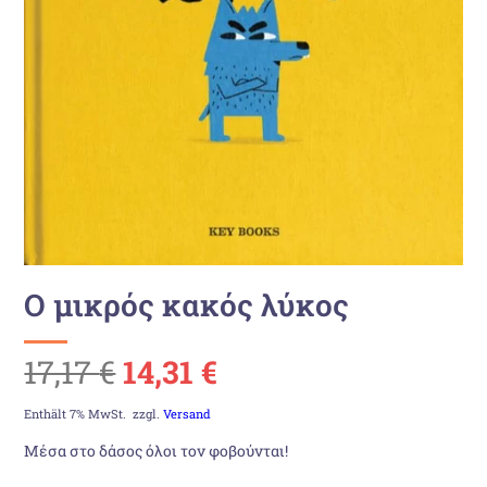
Ο μικρός κακός λύκος
Ursprünglicher
Aktueller
17,17
€
14,31
€
Preis
Preis
Enthält 7% MwSt.
zzgl.
Versand
Μέσα στο δάσος όλοι τον φοβούνται!
war:
ist: