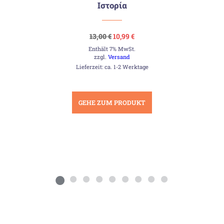
Ιστορία
Ursprünglicher
Aktueller
13,00
€
10,99
€
Preis
Preis
Enthält 7% MwSt.
war:
ist:
13,00 €
10,99 €.
zzgl.
Versand
Lieferzeit: ca. 1-2 Werktage
GEHE ZUM PRODUKT