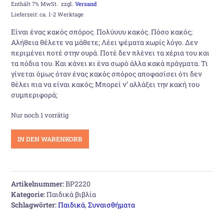
Preis
Preis
Enthält 7% MwSt.
zzgl.
Versand
Lieferzeit: ca. 1-2 Werktage
war:
ist:
Είναι ένας κακός σπόρος. Πολύυυυ κακός. Πόσο κακός;
Αλήθεια θέλετε να µάθετε; Λέει ψέµατα χωρίς λόγο. ∆εν
18,00 €
15,00 €.
περιµένει ποτέ στην ουρά. Ποτέ δεν πλένει τα χέρια του και
τα πόδια του. Και κάνει κι ένα σωρό άλλα κακά πράγµατα. Τι
γίνεται όµως όταν ένας κακός σπόρος αποφασίσει ότι δεν
θέλει πια να είναι κακός; Μπορεί ν’ αλλάξει την κακή του
συµπεριφορά;
Nur noch 1 vorrätig
Ο
IN DEN WARENKORB
κακός
σπόρος
Menge
Artikelnummer:
BP2220
Kategorie:
Παιδικά βιβλία
Schlagwörter:
Παιδικά
,
Συναισθήματα