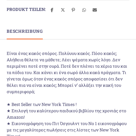
PRODUKT TEILEN:
BESCHREIBUNG
Είναι ένας κακός σπόρος. Πολύυυυ κακός. Πόσο κακός;
Αλήθεια θέλετε να µάθετε; Λέει ψέµατα χωρίς λόγο. ∆εν
περιµένει ποτέ στην ουρά. Ποτέ δεν πλένει τα χέρια του και
τα πόδια του. Και κάνει κι ένα σωρό άλλα κακά πράγµατα. Τι
γίνεται όµως όταν ένας κακός σπόρος αποφασίσει ότι δεν
θέλει πια να είναι κακός; Μπορεί ν’ αλλάξει την κακή του
συµπεριφορά;
★ Best Seller των New York Times !
★ Επιλογή του καλύτερου παιδικού βιβλίου της χρονιάς στο
Amazon!
★ Εικονογράφηση του Πιτ Όσγουλντ του Νο 1 εικονογράφου
με τις μεγαλύτερες πωλήσεις στις λίστες των New York