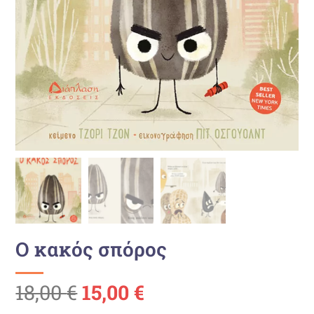
Ο κακός σπόρος
Ursprünglicher
Aktueller
18,00
€
15,00
€