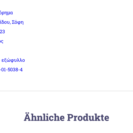
όρημα
ίδου, Σόφη
023
ός
 εξώφυλλο
-01-5038-4
Ähnliche Produkte