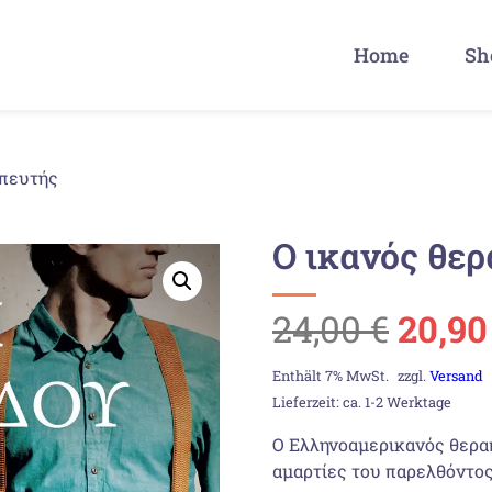
Home
Sh
απευτής
Ο ικανός θε
Urspr
24,00
€
20,9
Preis
Enthält 7% MwSt.
zzgl.
Versand
Lieferzeit: ca. 1-2 Werktage
war:
Ο Ελληνοαμερικανός θερα
αμαρτίες του παρελθόντος
24,00