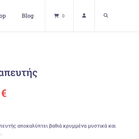
op
Blog
0
ραπευτής
ünglicher
Aktueller
0
€
Preis
ist:
πευτής αποκαλύπτει βαθιά κρυμμένα μυστικά και
.
 €
20,90 €.