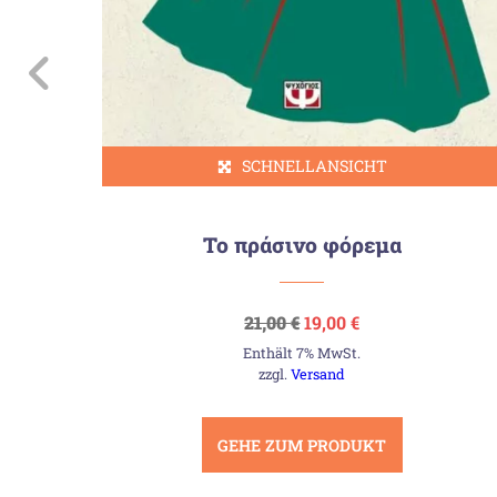
SCHNELLANSICHT
Το πράσινο φόρεμα
Ursprünglicher
Aktueller
21,00
€
19,00
€
Preis
Preis
Enthält 7% MwSt.
war:
ist:
21,00 €
19,00 €.
zzgl.
Versand
GEHE ZUM PRODUKT