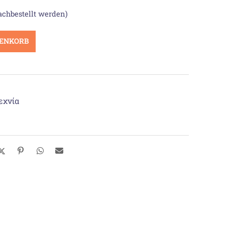
achbestellt werden)
RENKORB
εχνία