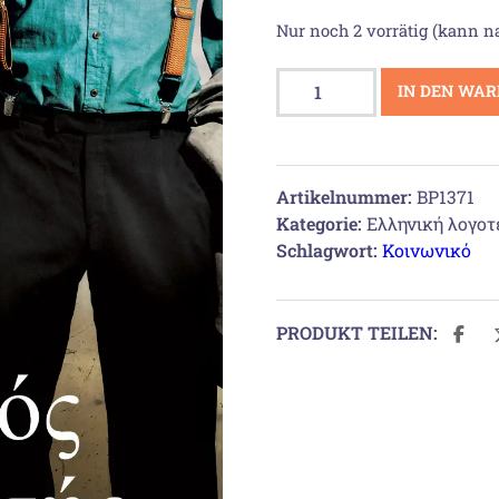
Nur noch 2 vorrätig (kann n
Ο
IN DEN WA
ικανός
θεραπευτής
Menge
Artikelnummer:
BP1371
Kategorie:
Ελληνική λογοτ
Schlagwort:
Κοινωνικό
PRODUKT TEILEN: