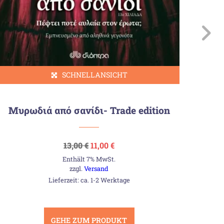
SCHNELLANSICHT
Μυρωδιά από σανίδι- Trade edition
Ursprünglicher
Aktueller
13,00
€
11,00
€
Preis
Preis
Enthält 7% MwSt.
war:
ist:
13,00 €
11,00 €.
zzgl.
Versand
Lieferzeit: ca. 1-2 Werktage
GEHE ZUM PRODUKT