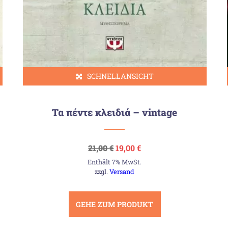
SCHNELLANSICHT
Τα πέντε κλειδιά – vintage
Ursprünglicher
Aktueller
21,00
€
19,00
€
Preis
Preis
Enthält 7% MwSt.
war:
ist:
21,00 €
19,00 €.
zzgl.
Versand
GEHE ZUM PRODUKT