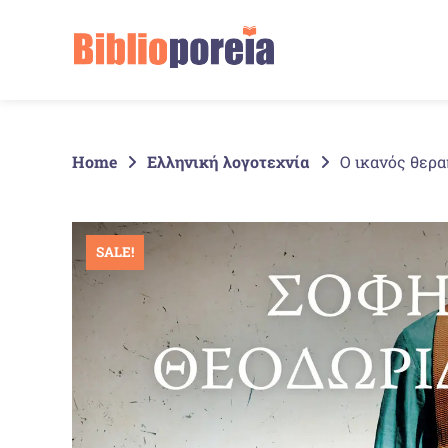
Springe
zum
Inhalt
Home
Ελληνική λογοτεχνία
Ο ικανός θερ
SALE!