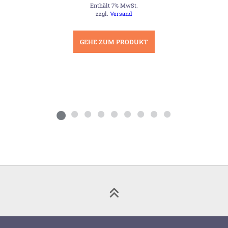
Enthält 7% MwSt.
war:
ist:
16,00 €
14,00 €.
zzgl.
Versand
GEHE ZUM PRODUKT