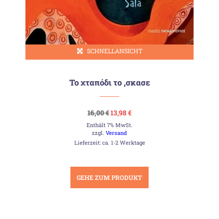
SCHNELLANSICHT
Το χταπόδι το ‚σκασε
Ursprünglicher
Aktueller
16,00
€
13,98
€
Preis
Preis
Enthält 7% MwSt.
war:
ist:
16,00 €
13,98 €.
zzgl.
Versand
Lieferzeit: ca. 1-2 Werktage
GEHE ZUM PRODUKT