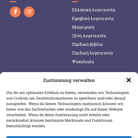
Ελληνική λογοτεχνία
Εφηβική λογοτεχνία
Μαγειρική
Ξένη λογοτεχνία
Παιδικά βιβλία
Παιδική λογοτεχνία
Ψυχολογία
Zustimmung verwalten
SERVICE & INFOS
SICHER BEZAHLEN
Um dir ein optimales Erlebnis zu bieten, verwenden wir Technologien
Warenkorb
wie Cookies, um Geräteinformationen zu speichern und/oder darauf
Wunschliste
zuzugreifen. Wenn du diesen Technologien zustimmst, können wir
Daten wie das Surfverhalten oder eindeutige IDs auf dieser Website
Mein Konto
verarbeiten. Wenn du deine Zustimmung nicht erteilst oder
zurückziehst, können bestimmte Merkmale und Funktionen
Versand & Lieferung
beeinträchtigt werden.
Zahlungsweisen