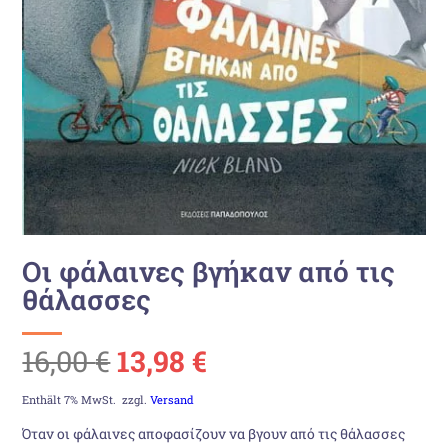
Οι φάλαινες βγήκαν από τις
θάλασσες
Ursprünglicher
Aktueller
16,00
€
13,98
€
Preis
Preis
Enthält 7% MwSt.
zzgl.
Versand
Όταν οι φάλαινες αποφασίζουν να βγουν από τις θάλασσες
war:
ist: