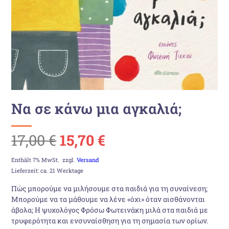
Να σε κάνω μια αγκαλιά;
Ursprünglicher
Aktueller
17,00
€
15,70
€
Preis
Preis
Enthält 7% MwSt.
zzgl.
Versand
Lieferzeit: ca. 21 Werktage
war:
ist:
Πώς μπορούμε να μιλήσουμε στα παιδιά για τη συναίνεση;
Μπορούμε να τα μάθουμε να λένε «όχι» όταν αισθάνονται
17,00 €
15,70 €.
άβολα; Η ψυχολόγος Φρόσω Φωτεινάκη μιλά στα παιδιά με
τρυφερότητα και ενσυναίσθηση για τη σημασία των ορίων.