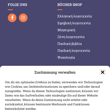
FOLGE UNS
BÜCHER SHOP
Ελληνική λογοτεχνία
Εφηβική λογοτεχνία
Μαγειρική
Ξένη λογοτεχνία
Παιδικά βιβλία
Παιδική λογοτεχνία
Ψυχολογία
Zustimmung verwalten
SERVICE & INFOS
SICHER BEZAHLEN
Um dir ein optimales Erlebnis zu bieten, verwenden wir Technologien
Warenkorb
wie Cookies, um Geräteinformationen zu speichern und/oder darauf
Wunschliste
zuzugreifen. Wenn du diesen Technologien zustimmst, können wir
Daten wie das Surfverhalten oder eindeutige IDs auf dieser Website
Mein Konto
verarbeiten. Wenn du deine Zustimmung nicht erteilst oder
zurückziehst, können bestimmte Merkmale und Funktionen
Versand & Lieferung
beeinträchtigt werden.