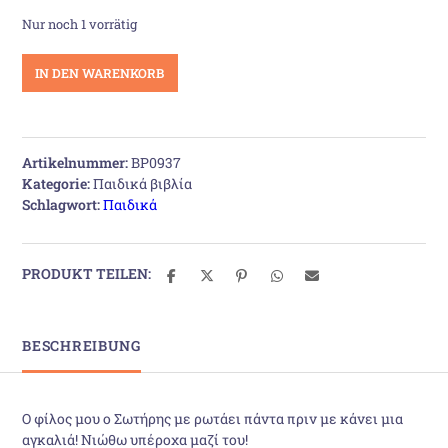
Nur noch 1 vorrätig
Να
IN DEN WARENKORB
σε
κάνω
μια
αγκαλιά;
Artikelnummer:
BP0937
Menge
Kategorie:
Παιδικά βιβλία
Schlagwort:
Παιδικά
PRODUKT TEILEN:
BESCHREIBUNG
Ο φίλος μου ο Σωτήρης με ρωτάει πάντα πριν με κάνει μια
αγκαλιά! Νιώθω υπέροχα μαζί του!