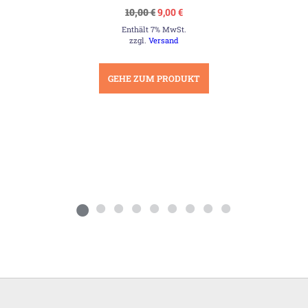
Ursprünglicher
Aktueller
10,00
€
9,00
€
Preis
Preis
Enthält 7% MwSt.
war:
ist:
10,00 €
9,00 €.
zzgl.
Versand
GEHE ZUM PRODUKT