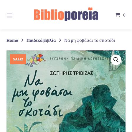
Springe
zum
0
Inhalt
Home
Παιδικά βιβλία
Να μη φοβάσαι το σκοτάδι
SALE!