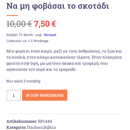
Να μη φοβάσαι το σκοτάδι
Ursprünglicher
Aktueller
10,00
€
7,50
€
Preis
Preis
Enthält 7% MwSt.
zzgl.
Versand
Lieferzeit: ca. 1-2 Werktage
war:
ist:
Μια φορά κι έναν καιρό, µαζί µε τους ανθρώπους, τα ζώα και
τα πουλιά, στον κόσµο κατοικούσαν τέρατα. Ήταν πλάσµατα
10,00 €
7,50 €.
φριχτά στην όψη, µα ωστόσο άκακα και τρυφερά, που
αγαπούσαν τον χορό και το τραγούδι.
Nur noch 3 vorrätig
Να
IN DEN WARENKORB
μη
φοβάσαι
το
σκοτάδι
Artikelnummer:
BP1444
Menge
Kategorie:
Παιδικά βιβλία