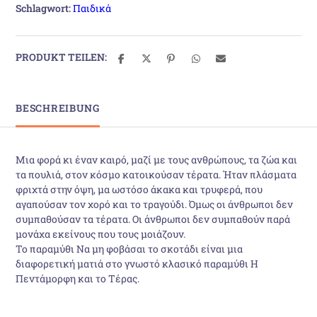
Schlagwort:
Παιδικά
PRODUKT TEILEN:
BESCHREIBUNG
Μια φορά κι έναν καιρό, µαζί µε τους ανθρώπους, τα ζώα και
τα πουλιά, στον κόσµο κατοικούσαν τέρατα. Ήταν πλάσµατα
φριχτά στην όψη, µα ωστόσο άκακα και τρυφερά, που
αγαπούσαν τον χορό και το τραγούδι. Όµως οι άνθρωποι δεν
συµπαθούσαν τα τέρατα. Οι άνθρωποι δεν συµπαθούν παρά
µονάχα εκείνους που τους µοιάζουν.
Το παραµύθι Να µη φοβάσαι το σκοτάδι είναι µια
διαφορετική µατιά στο γνωστό κλασικό παραµύθι Η
Πεντάµορφη και το Τέρας.