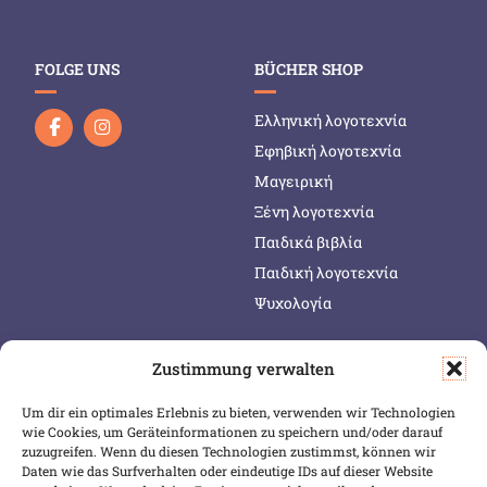
FOLGE UNS
BÜCHER SHOP
Ελληνική λογοτεχνία
Εφηβική λογοτεχνία
Μαγειρική
Ξένη λογοτεχνία
Παιδικά βιβλία
Παιδική λογοτεχνία
Ψυχολογία
Zustimmung verwalten
SERVICE & INFOS
SICHER BEZAHLEN
Um dir ein optimales Erlebnis zu bieten, verwenden wir Technologien
Warenkorb
wie Cookies, um Geräteinformationen zu speichern und/oder darauf
Wunschliste
zuzugreifen. Wenn du diesen Technologien zustimmst, können wir
Daten wie das Surfverhalten oder eindeutige IDs auf dieser Website
Mein Konto