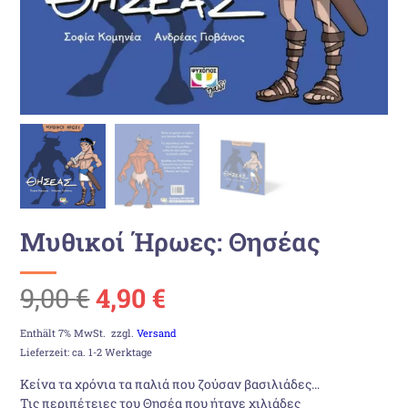
Μυθικοί Ήρωες: Θησέας
Ursprünglicher
Aktueller
9,00
€
4,90
€
Preis
Preis
Enthält 7% MwSt.
zzgl.
Versand
Lieferzeit: ca. 1-2 Werktage
war:
ist:
Κείνα τα χρόνια τα παλιά που ζούσαν βασιλιάδες…
Τις περιπέτειες του Θησέα που ήτανε χιλιάδες