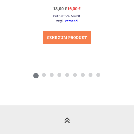
Ursprünglicher
Aktueller
18,00
€
16,00
€
Preis
Preis
Enthält 7% MwSt.
war:
ist:
18,00 €
16,00 €.
zzgl.
Versand
GEHE ZUM PRODUKT