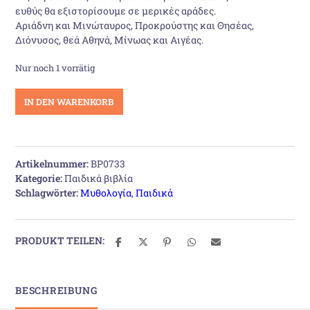
9,00 €
4,90 €.
ευθύς θα εξιστορίσουμε σε μερικές αράδες.
Αριάδνη και Μινώταυρος, Προκρούστης και Θησέας,
Διόνυσος, θεά Αθηνά, Μίνωας και Αιγέας.
Nur noch 1 vorrätig
Μυθικοί
IN DEN WARENKORB
Ήρωες:
Θησέας
Menge
Artikelnummer:
BP0733
Kategorie:
Παιδικά βιβλία
Schlagwörter:
Μυθολογία
,
Παιδικά
PRODUKT TEILEN:
BESCHREIBUNG