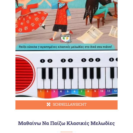
SCHNELLANSICHT
Μαθαίνω Να Παίζω Κλασικές Μελωδίες