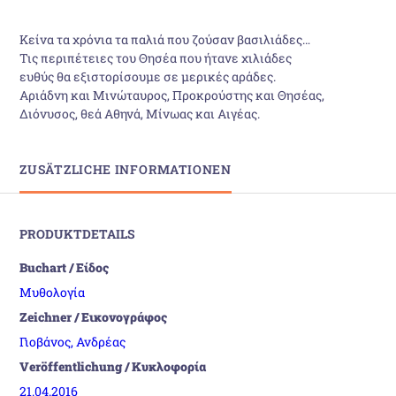
Κείνα τα χρόνια τα παλιά που ζούσαν βασιλιάδες…
Τις περιπέτειες του Θησέα που ήτανε χιλιάδες
ευθύς θα εξιστορίσουμε σε μερικές αράδες.
Αριάδνη και Μινώταυρος, Προκρούστης και Θησέας,
Διόνυσος, θεά Αθηνά, Μίνωας και Αιγέας.
ZUSÄTZLICHE INFORMATIONEN
PRODUKTDETAILS
Buchart / Είδος
Μυθολογία
Zeichner / Εικονογράφος
Γιοβάνος, Ανδρέας
Veröffentlichung / Κυκλοφορία
21.04.2016