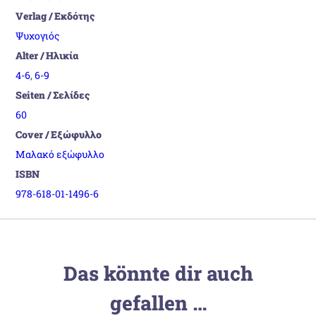
Verlag / Εκδότης
Ψυχογιός
Alter / Ηλικία
4-6
,
6-9
Seiten / Σελίδες
60
Cover / Εξώφυλλο
Μαλακό εξώφυλλο
ISBN
978-618-01-1496-6
Das könnte dir auch
gefallen …