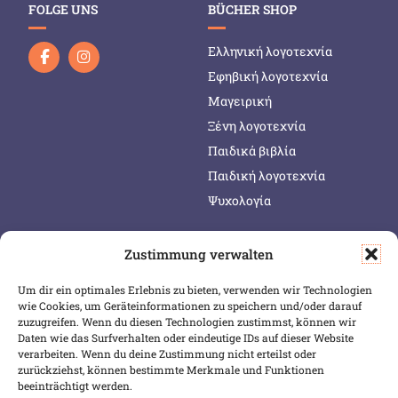
FOLGE UNS
BÜCHER SHOP
Ελληνική λογοτεχνία
Εφηβική λογοτεχνία
Μαγειρική
Ξένη λογοτεχνία
Παιδικά βιβλία
Παιδική λογοτεχνία
Ψυχολογία
Zustimmung verwalten
SERVICE & INFOS
SICHER BEZAHLEN
Um dir ein optimales Erlebnis zu bieten, verwenden wir Technologien
Warenkorb
wie Cookies, um Geräteinformationen zu speichern und/oder darauf
Wunschliste
zuzugreifen. Wenn du diesen Technologien zustimmst, können wir
Daten wie das Surfverhalten oder eindeutige IDs auf dieser Website
Mein Konto
verarbeiten. Wenn du deine Zustimmung nicht erteilst oder
zurückziehst, können bestimmte Merkmale und Funktionen
Versand & Lieferung
beeinträchtigt werden.
Zahlungsweisen