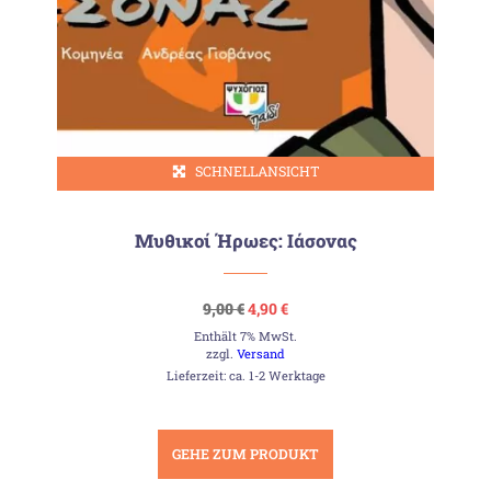
SCHNELLANSICHT
Μυθικοί Ήρωες: Ιάσονας
Ursprünglicher
Aktueller
9,00
€
4,90
€
Preis
Preis
Enthält 7% MwSt.
war:
ist:
9,00 €
4,90 €.
zzgl.
Versand
Lieferzeit: ca. 1-2 Werktage
GEHE ZUM PRODUKT