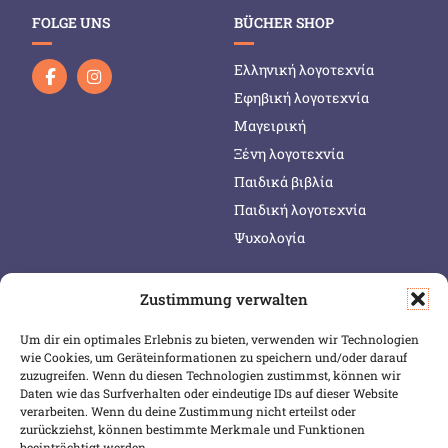
FOLGE UNS
BÜCHER SHOP
Ελληνική λογοτεχνία
Εφηβική λογοτεχνία
Μαγειρική
Ξένη λογοτεχνία
Παιδικά βιβλία
Παιδική λογοτεχνία
Ψυχολογία
Zustimmung verwalten
SERVICE & INFOS
SICHER BEZAHLEN
Um dir ein optimales Erlebnis zu bieten, verwenden wir Technologien
Warenkorb
wie Cookies, um Geräteinformationen zu speichern und/oder darauf
Wunschliste
zuzugreifen. Wenn du diesen Technologien zustimmst, können wir
Daten wie das Surfverhalten oder eindeutige IDs auf dieser Website
Mein Konto
verarbeiten. Wenn du deine Zustimmung nicht erteilst oder
zurückziehst, können bestimmte Merkmale und Funktionen
Versand & Lieferung
beeinträchtigt werden.