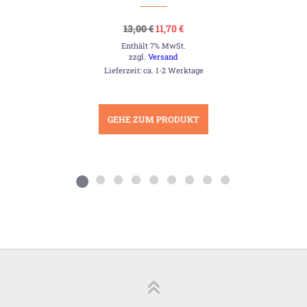
Ursprünglicher
Aktueller
13,00
€
11,70
€
Preis
Preis
Enthält 7% MwSt.
war:
ist:
13,00 €
11,70 €.
zzgl.
Versand
Lieferzeit: ca. 1-2 Werktage
GEHE ZUM PRODUKT