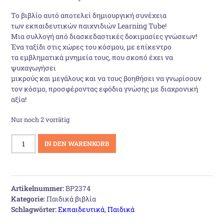
war:
ist:
Το βιβλίο αυτό αποτελεί δημιουργική συνέχεια
των εκπαιδευτικών παιχνιδιών Learning Tube!
9,48 €
7,00 €.
Μια συλλογή από διασκεδαστικές δοκιμασίες γνώσεων!
Ένα ταξίδι στις χώρες του κόσμου, με επίκεντρο
τα εμβληματικά μνημεία τους, που σκοπό έχει να
ψυχαγωγήσει
μικρούς και μεγάλους και να τους βοηθήσει να γνωρίσουν
τον κόσμο, προσφέροντας εφόδια γνώσης με διαχρονική
αξία!
Nur noch 2 vorrätig
Μνημεία
IN DEN WARENKORB
του
Κόσμου
Menge
Artikelnummer:
BP2374
Kategorie:
Παιδικά βιβλία
Schlagwörter:
Εκπαιδευτικά
,
Παιδικά