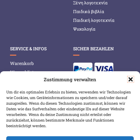
Ξένη λογοτεχνία
Παιδικά βιβλία
Παιδική λογοτεχνία
Ψυχολογία
SERVICE & INFOS
SICHER BEZAHLEN
Warenkorb
Wunschliste
Zustimmung verwalten
Mein Konto
Versand & Lieferung
Um dir ein optimales Erlebnis zu bieten, verwenden wir Technologien
wie Cookies, um Geräteinformationen zu speichern und/oder darauf
Zahlungsweisen
zuzugreifen. Wenn du diesen Technologien zustimmst, können wir
Widerruf
Daten wie das Surfverhalten oder eindeutige IDs auf dieser Website
verarbeiten. Wenn du deine Zustimmung nicht erteilst oder
zurückziehst, können bestimmte Merkmale und Funktionen
beeinträchtigt werden.