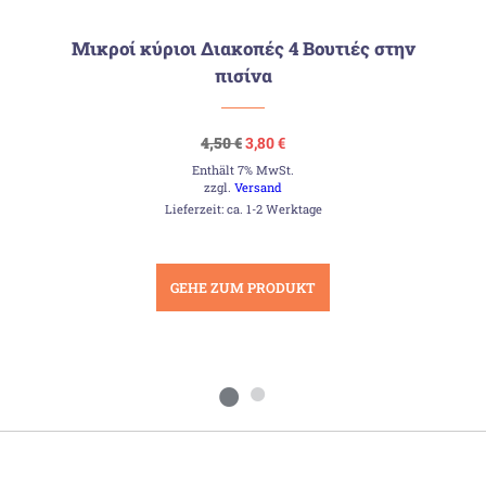
Μικροί κύριοι Διακοπές 4 Βουτιές στην
πισίνα
Ursprünglicher
Aktueller
4,50
€
3,80
€
Preis
Preis
Enthält 7% MwSt.
war:
ist:
4,50 €
3,80 €.
zzgl.
Versand
Lieferzeit: ca. 1-2 Werktage
GEHE ZUM PRODUKT