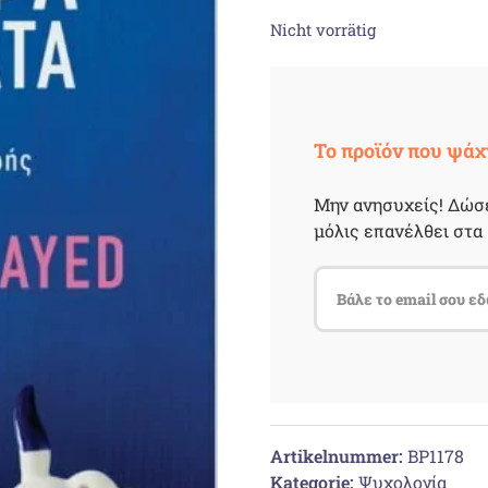
Nicht vorrätig
Το προϊόν που ψάχ
Μην ανησυχείς! Δώσε
μόλις επανέλθει στα 
Artikelnummer:
BP1178
Kategorie:
Ψυχολογία