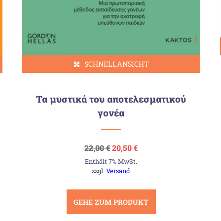
SCHNELLANSICHT
Τα μυστικά του αποτελεσματικού
γονέα
Ursprünglicher
Aktueller
22,00
€
20,50
€
Preis
Preis
Enthält 7% MwSt.
war:
ist:
22,00 €
20,50 €.
zzgl.
Versand
GEHE ZUM PRODUKT