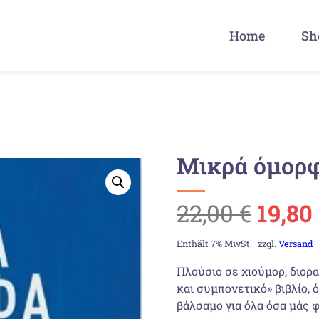
Home
Sh
Μικρά όμορ
Urspr
22,00
€
19,80
Preis
Enthält 7% MwSt.
zzgl.
Versand
Πλούσιο σε χιούμορ, διορα
war:
και συμπονετικό» βιβλίο, 
βάλσαμο για όλα όσα μάς φ
22,00