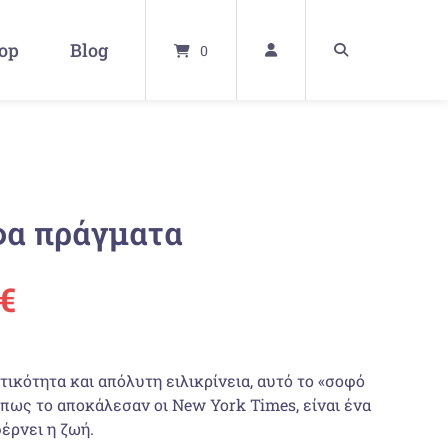
op
Blog
0
φα πράγματα
ünglicher
Aktueller
€
Preis
τικότητα και απόλυτη ειλικρίνεια, αυτό το «σοφό
ist:
όπως το αποκάλεσαν οι New York Times, είναι ένα
έρνει η ζωή.
 €
19,80 €.