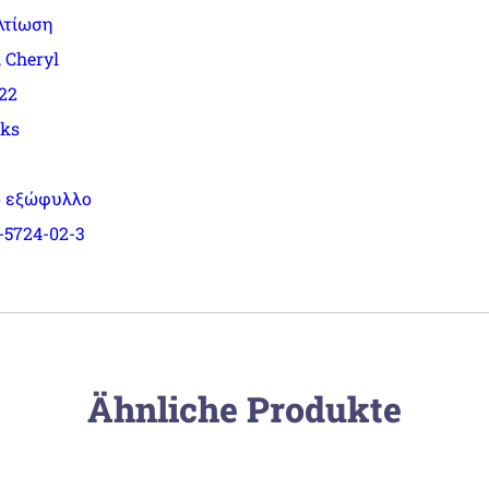
λτίωση
, Cheryl
022
oks
 εξώφυλλο
-5724-02-3
Ähnliche Produkte