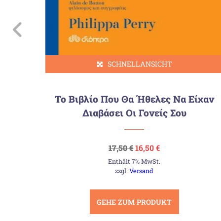
SCHNELLANSICHT
να –
Το Βιβλίο Που Θα Ήθελες Να Είχαν
Διαβάσει Οι Γονείς Σου
Ursprünglicher
Aktueller
17,50
€
16,50
€
Preis
Preis
Enthält 7% MwSt.
war:
ist:
17,50 €
16,50 €.
zzgl.
Versand
GEHE ZUM PRODUKT