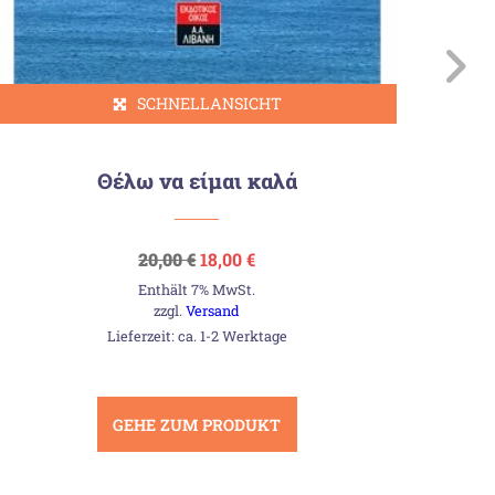
SCHNELLANSICHT
Θέλω να είμαι καλά
Ursprünglicher
Aktueller
20,00
€
18,00
€
Preis
Preis
Enthält 7% MwSt.
war:
ist:
20,00 €
18,00 €.
zzgl.
Versand
Lieferzeit: ca. 1-2 Werktage
GEHE ZUM PRODUKT