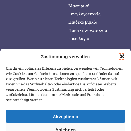
Μαγειρική
Ξένη λογοτεχνία
Παιδικά βιβλία
Παιδική λογοτεχνία
Ψυχολογία
Zustimmung verwalten
SERVICE & INFOS
SICHER BEZAHLEN
Um dir ein optimales Erlebnis zu bieten, verwenden wir Technologien
Warenkorb
wie Cookies, um Geräteinformationen zu speichern und/oder darauf
Wunschliste
zuzugreifen. Wenn du diesen Technologien zustimmst, können wir
Daten wie das Surfverhalten oder eindeutige IDs auf dieser Website
Mein Konto
verarbeiten. Wenn du deine Zustimmung nicht erteilst oder
zurückziehst, können bestimmte Merkmale und Funktionen
Versand & Lieferung
beeinträchtigt werden.
Zahlungsweisen
Widerruf
Akzeptieren
Ablehnen