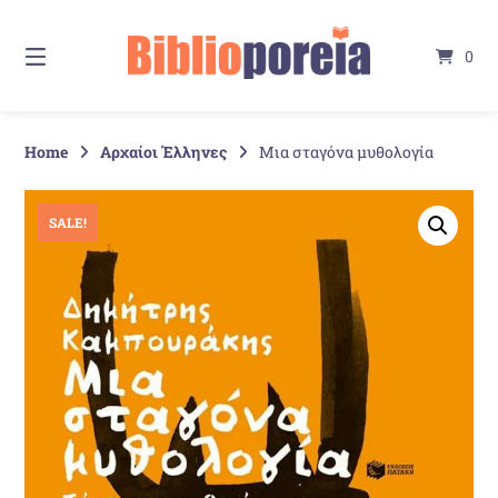
Springe
zum
0
Inhalt
Home
Αρχαίοι Έλληνες
Μια σταγόνα μυθολογία
SALE!