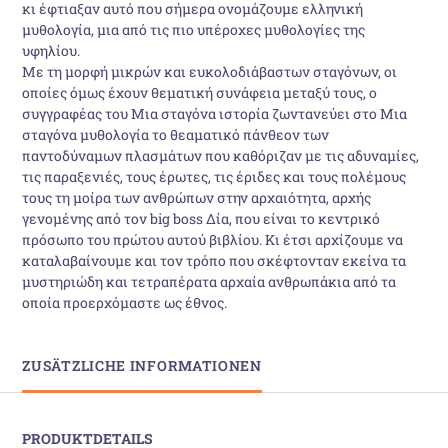
κι έφτιαξαν αυτό που σήµερα ονοµάζουµε ελληνική
µυθολογία, µια από τις πιο υπέροχες µυθολογίες της
υφηλίου.
Με τη µορφή µικρών και ευκολοδιάβαστων σταγόνων, οι
οποίες όµως έχουν θεµατική συνάφεια µεταξύ τους, ο
συγγραφέας του Μια σταγόνα ιστορία ζωντανεύει στο Μια
σταγόνα µυθολογία το θεαµατικό πάνθεον των
παντοδύναµων πλασµάτων που καθόριζαν µε τις αδυναµίες,
τις παραξενιές, τους έρωτες, τις έριδες και τους πολέµους
τους τη µοίρα των ανθρώπων στην αρχαιότητα, αρχής
γενοµένης από τον big boss Δία, που είναι το κεντρικό
πρόσωπο του πρώτου αυτού βιβλίου. Κι έτσι αρχίζουµε να
καταλαβαίνουµε και τον τρόπο που σκέφτονταν εκείνα τα
µυστηριώδη και τετραπέρατα αρχαία ανθρωπάκια από τα
οποία προερχόµαστε ως έθνος.
ZUSÄTZLICHE INFORMATIONEN
PRODUKTDETAILS