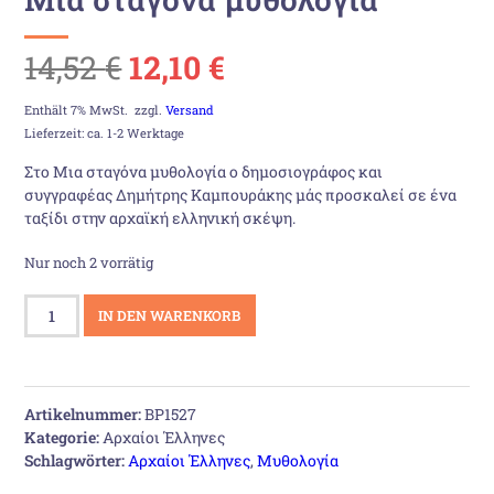
Ursprünglicher
Aktueller
14,52
€
12,10
€
Preis
Preis
Enthält 7% MwSt.
zzgl.
Versand
Lieferzeit: ca. 1-2 Werktage
war:
ist:
Στο Μια σταγόνα μυθολογία ο δημοσιογράφος και
συγγραφέας Δημήτρης Καμπουράκης μάς προσκαλεί σε ένα
14,52 €
12,10 €.
ταξίδι στην αρχαϊκή ελληνική σκέψη.
Nur noch 2 vorrätig
Μια
IN DEN WARENKORB
σταγόνα
μυθολογία
Menge
Artikelnummer:
BP1527
Kategorie:
Αρχαίοι Έλληνες
Schlagwörter:
Αρχαίοι Έλληνες
,
Μυθολογία