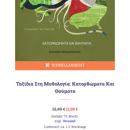
SCHNELLANSICHT
Ταξίδια Στη Μυθολογία: Κατορθώματα Και
Θαύματα
Ursprünglicher
Aktueller
12,00
€
11,00
€
Preis
Preis
Enthält 7% MwSt.
war:
ist:
12,00 €
11,00 €.
zzgl.
Versand
Lieferzeit: ca. 1-2 Werktage