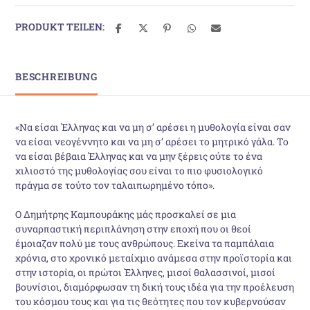
PRODUKT TEILEN:
BESCHREIBUNG
«Να είσαι Έλληνας και να µη σ’ αρέσει η µυθολογία είναι σαν
να είσαι νεογέννητο και να µη σ’ αρέσει το µητρικό γάλα. Το
να είσαι βέβαια Έλληνας και να µην ξέρεις ούτε το ένα
χιλιοστό της µυθολογίας σου είναι το πιο φυσιολογικό
πράγµα σε τούτο τον ταλαιπωρηµένο τόπο».
Ο Δηµήτρης Καµπουράκης µάς προσκαλεί σε µια
συναρπαστική περιπλάνηση στην εποχή που οι θεοί
έµοιαζαν πολύ µε τους ανθρώπους. Εκείνα τα παµπάλαια
χρόνια, στο χρονικό µεταίχµιο ανάµεσα στην προϊστορία και
στην ιστορία, οι πρώτοι Έλληνες, µισοί θαλασσινοί, µισοί
βουνίσιοι, διαµόρφωσαν τη δική τους ιδέα για την προέλευση
του κόσµου τους και για τις θεότητες που τον κυβερνούσαν