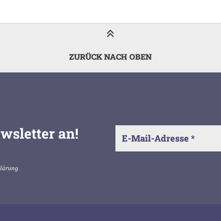
ZURÜCK NACH OBEN
wsletter an!
klärung
.