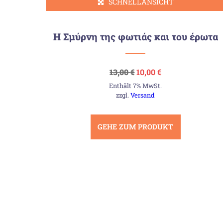
SCHNELLANSICHT
ition
Η Σμύρνη της φωτιάς και του έρωτα
Ursprünglicher
Aktueller
13,00
€
10,00
€
Preis
Preis
Enthält 7% MwSt.
war:
ist:
13,00 €
10,00 €.
zzgl.
Versand
GEHE ZUM PRODUKT