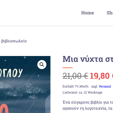
Home
Sh
 βιβλιοπωλείο
Μια νύχτα σ
Urspr
21,00
€
19,80
Preis
Enthält 7% MwSt.
zzgl.
Versand
Lieferzeit: ca. 21 Werktage
war:
Ένα σύγχρονο βιβλίο για τ
αγαπούν τη λογοτεχνία, τα
21,00 