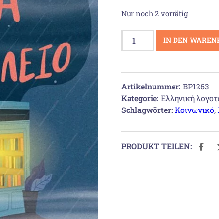
Nur noch 2 vorrätig
Μια
IN DEN WAREN
νύχτα
στο
βιβλιοπωλείο
Menge
Artikelnummer:
BP1263
Kategorie:
Ελληνική λογοτ
Schlagwörter:
Κοινωνικό
,
PRODUKT TEILEN: