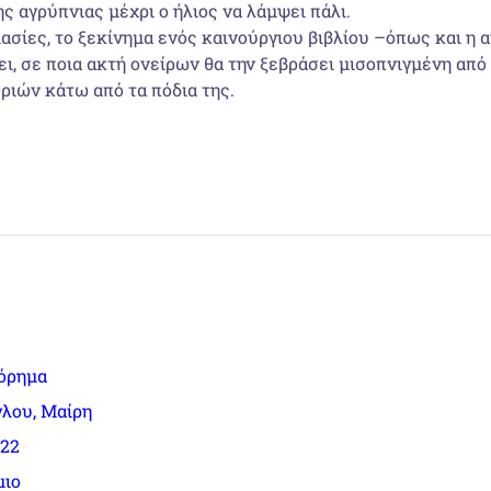
ς αγρύπνιας μέχρι ο ήλιος να λάμψει πάλι.
μασίες, το ξεκίνημα ενός καινούργιου βιβλίου –όπως και η 
ει, σε ποια ακτή ονείρων θα την ξεβράσει μισοπνιγμένη απ
οριών κάτω από τα πόδια της.
όρημα
λου, Μαίρη
022
μιο