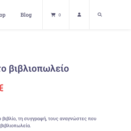
op
Blog
0
το βιβλιοπωλείο
ünglicher
Aktueller
€
Preis
ist:
ο βιβλίο, τη συγγραφή, τους αναγνώστες που
 βιβλιοπωλεία.
€
19,80 €.