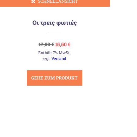
SCHNELLANSICHT
Οι τρεις φωτιές
Ursprünglicher
Aktueller
17,00
€
15,50
€
Preis
Preis
Enthält 7% MwSt.
war:
ist:
17,00 €
15,50 €.
zzgl.
Versand
GEHE ZUM PRODUKT