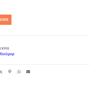
KORB
εχνία
Χιούμορ