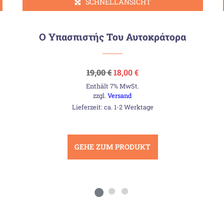
SCHNELLANSICHT
Ο Υπασπιστής Του Αυτοκράτορα
Ursprünglicher
Aktueller
19,00
€
18,00
€
Preis
Preis
Enthält 7% MwSt.
war:
ist:
19,00 €
18,00 €.
zzgl.
Versand
Lieferzeit: ca. 1-2 Werktage
GEHE ZUM PRODUKT